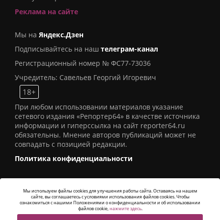
Реклама на сайте
Мы на
Яндекс.Дзен
Подписывайтесь на наш
телеграм-канал
Регистрационный номер № ФС77-73036
Учредитель: Савельев Георгий Игоревич
18+
При любом использовании материалов указание
сетевого издания «Репортер64» в качестве источника
информации и гиперссылка на сайт reporter64.ru
обязательны. Мнение авторов публикаций может не
совпадать с позицией редакции.
Политика конфиденциальности
Мы используем файлы cookies для улучшения работы сайта. Оставаясь на нашем
сайте, вы соглашаетесь с условиями использования файлов cookies. Чтобы
© 2016
СИ «Репортер64»
. Все права защищены -
ознакомиться с нашими Положениями о конфиденциальности и об использовании
Разработка
Alatis Studio
файлов cookie,
нажмите здесь
.