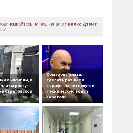
 подписывайтесь на наш канал в
Яндекс.Дзен
и
но!
Комаров призвал
ки выяснили, у
сделать разными
рплаты растут
тарифы на питьевую и
 в Саратовской
техническую воду в
и
Саратове