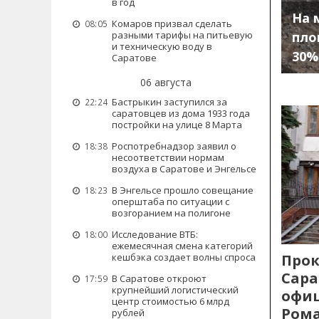
в год
На 
Комаров призвал сделать
08:05
пло
разными тарифы на питьевую
и техническую воду в
30%
Саратове
06 августа
Бастрыкин заступился за
22:24
саратовцев из дома 1933 года
постройки на улице 8 Марта
Роспотребнадзор заявил о
18:38
несоответствии нормам
воздуха в Саратове и Энгельсе
В Энгельсе прошло совещание
18:23
оперштаба по ситуации с
возгоранием на полигоне
Исследование ВТБ:
18:00
ежемесячная смена категорий
Прок
кешбэка создает волны спроса
Сара
В Саратове откроют
17:59
крупнейший логистический
офиц
центр стоимостью 6 млрд
Рома
рублей