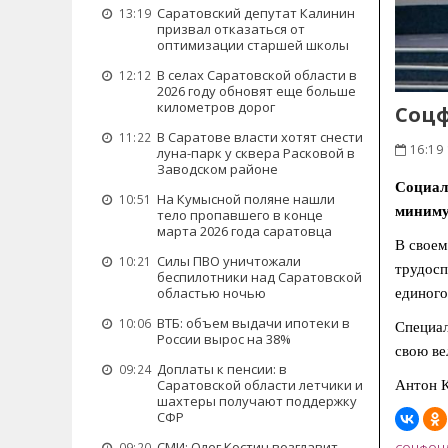
Саратовский депутат Калинин
13:19
призвал отказаться от
оптимизации старшей школы
В селах Саратовской области в
12:12
2026 году обновят еще больше
километров дорог
Соцф
В Саратове власти хотят снести
11:22
16:19 
луна-парк у сквера Расковой в
Заводском районе
Социал
На Кумысной поляне нашли
10:51
минимум
тело пропавшего в конце
марта 2026 года саратовца
В своем
Силы ПВО уничтожали
10:21
трудосп
беспилотники над Саратовской
областью ночью
единого
ВТБ: объем выдачи ипотеки в
10:06
Специал
России вырос на 38%
свою ве
Доплаты к пенсии: в
09:24
Саратовской области летчики и
Антон К
шахтеры получают поддержку
СФР
СМИ: Олег Костин возглавит
09:20