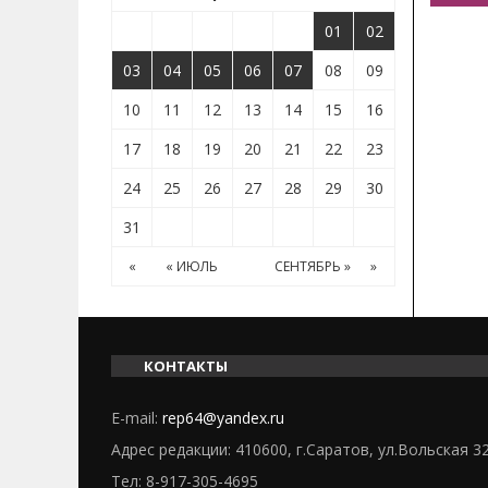
01
02
03
04
05
06
07
08
09
10
11
12
13
14
15
16
17
18
19
20
21
22
23
24
25
26
27
28
29
30
31
«
« ИЮЛЬ
СЕНТЯБРЬ »
»
КОНТАКТЫ
E-mail:
rep64@yandex.ru
Адрес редакции: 410600, г.Саратов, ул.Вольская 3
Тел:
8-917-305-4695