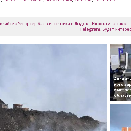
Д
ОБЪЯВИЛ
УВЕЛИЧЕНИЕ
ПРОЖИТОЧНЫЙ
МИНИМУМ
ПРОЦЕНТОВ
вляйте «Репортер 64» в источники в
Яндекс.Новости
, а также
Telegram
. Будет интерес
Аналити
кого за
быстрее
област