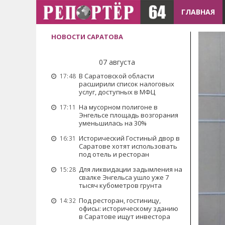
ГЛАВНАЯ
НОВОСТИ САРАТОВА
07 августа
В Саратовской области
17:48
расширили список налоговых
услуг, доступных в МФЦ
На мусорном полигоне в
17:11
Энгельсе площадь возгорания
уменьшилась на 30%
Исторический Гостиный двор в
16:31
Саратове хотят использовать
под отель и ресторан
Для ликвидации задымления на
15:28
свалке Энгельса ушло уже 7
тысяч кубометров грунта
Под ресторан, гостиницу,
14:32
офисы: историческому зданию
в Саратове ищут инвестора