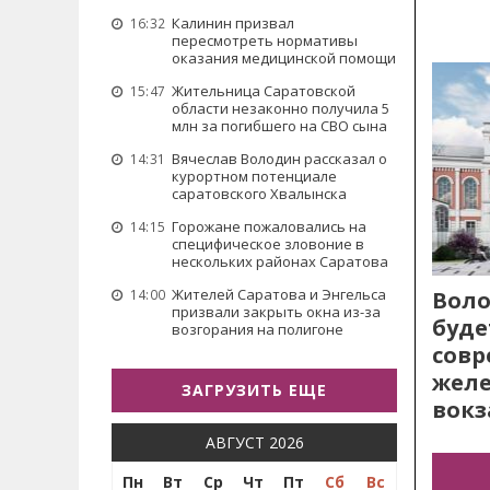
Калинин призвал
16:32
пересмотреть нормативы
оказания медицинской помощи
Жительница Саратовской
15:47
области незаконно получила 5
млн за погибшего на СВО сына
Вячеслав Володин рассказал о
14:31
курортном потенциале
саратовского Хвалынска
Горожане пожаловались на
14:15
специфическое зловоние в
нескольких районах Саратова
Жителей Саратова и Энгельса
Воло
14:00
призвали закрыть окна из-за
буде
возгорания на полигоне
сов
жел
ЗАГРУЗИТЬ ЕЩЕ
вокз
АВГУСТ 2026
Пн
Вт
Ср
Чт
Пт
Сб
Вс