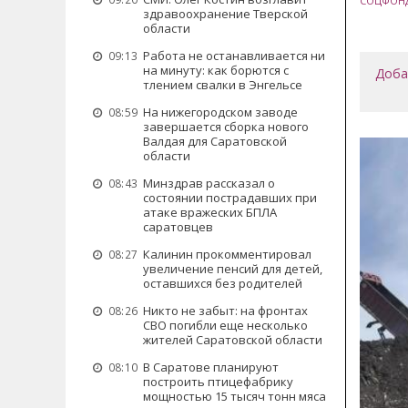
СОЦФОН
здравоохранение Тверской
области
Работа не останавливается ни
09:13
на минуту: как борются с
Доба
тлением свалки в Энгельсе
На нижегородском заводе
08:59
завершается сборка нового
Валдая для Саратовской
области
Минздрав рассказал о
08:43
состоянии пострадавших при
атаке вражеских БПЛА
саратовцев
Калинин прокомментировал
08:27
увеличение пенсий для детей,
оставшихся без родителей
Никто не забыт: на фронтах
08:26
СВО погибли еще несколько
жителей Саратовской области
В Саратове планируют
08:10
построить птицефабрику
мощностью 15 тысяч тонн мяса