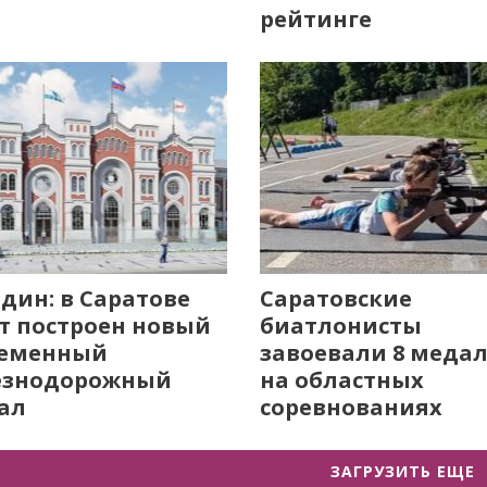
рейтинге
дин: в Саратове
Саратовские
т построен новый
биатлонисты
ременный
завоевали 8 меда
езнодорожный
на областных
ал
соревнованиях
ЗАГРУЗИТЬ ЕЩЕ