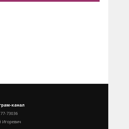
грам-канал
77-73036
й Игоревич