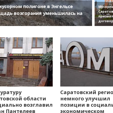
мусорном полигоне в Энгельсе
Мусорны
Саратов
щадь возгорания уменьшилась на
призвал
договор
уратуру
Саратовский реги
товской области
немного улучшил
иально возглавил
позиции в социал
н Пантелеев
экономическом