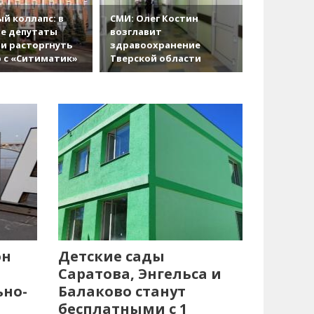
й коллапс: в
СМИ: Олег Костин
е депутаты
возглавит
и расторгнуть
здравоохранение
 с «Ситиматик»
Тверской области
он
Детские сады
Саратова, Энгельса и
ьно-
Балаково станут
бесплатными с 1