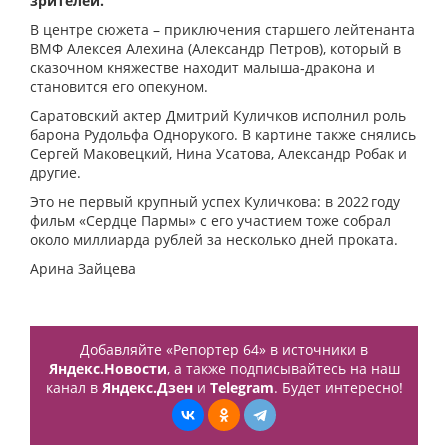
зрителей.
В центре сюжета – приключения старшего лейтенанта
ВМФ Алексея Алехина (Александр Петров), который в
сказочном княжестве находит малыша‑дракона и
становится его опекуном.
Саратовский актер Дмитрий Куличков исполнил роль
барона Рудольфа Однорукого. В картине также снялись
Сергей Маковецкий, Нина Усатова, Александр Робак и
другие.
Это не первый крупный успех Куличкова: в 2022 году
фильм «Сердце Пармы» с его участием тоже собрал
около миллиарда рублей за несколько дней проката.
Арина Зайцева
Добавляйте «Репортер 64» в источники в
Яндекс.Новости
, а также подписывайтесь на наш
канал в
Яндекс.Дзен
и
Telegram
. Будет интересно!