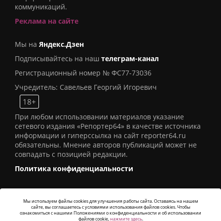
коммуникаций.
Реклама на сайте
Мы на
Яндекс.Дзен
Подписывайтесь на наш
телеграм-канал
Регистрационный номер № ФС77-73036
Учредитель: Савельев Георгий Игоревич
18+
При любом использовании материалов указание
сетевого издания «Репортер64» в качестве источника
информации и гиперссылка на сайт reporter64.ru
обязательны. Мнение авторов публикаций может не
совпадать с позицией редакции.
Политика конфиденциальности
Мы используем файлы cookies для улучшения работы сайта. Оставаясь на нашем
сайте, вы соглашаетесь с условиями использования файлов cookies. Чтобы
© 2016
СИ «Репортер64»
. Все права защищены -
ознакомиться с нашими Положениями о конфиденциальности и об использовании
Разработка
Alatis Studio
файлов cookie,
нажмите здесь
.