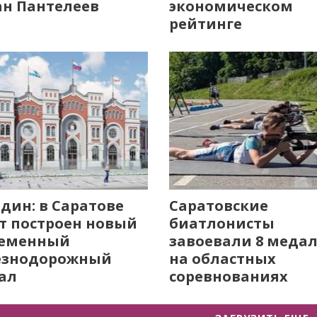
н Пантелеев
экономическом
рейтинге
дин: в Саратове
Саратовские
т построен новый
биатлонисты
ременный
завоевали 8 меда
езнодорожный
на областных
ал
соревнованиях