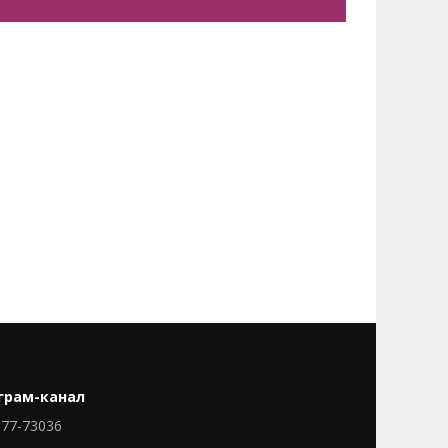
грам-канал
77-73036