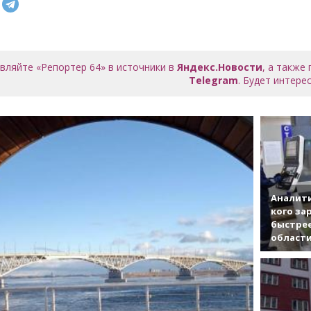
вляйте «Репортер 64» в источники в
Яндекс.Новости
, а также
Telegram
. Будет интерес
Аналити
кого за
быстрее
област