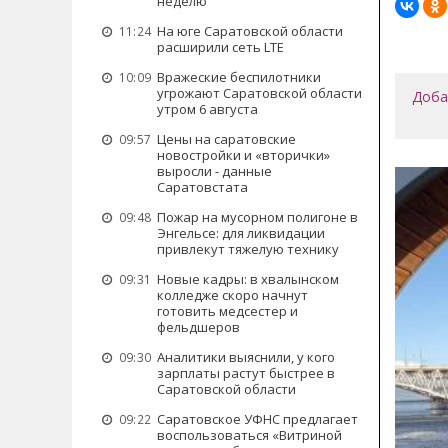
неделю
На юге Саратовской области
11:24
расширили сеть LTE
Вражеские беспилотники
10:09
угрожают Саратовской области
Доба
утром 6 августа
Цены на саратовские
09:57
новостройки и «вторички»
выросли - данные
Саратовстата
Пожар на мусорном полигоне в
09:48
Энгельсе: для ликвидации
привлекут тяжелую технику
Новые кадры: в хвалынском
09:31
колледже скоро начнут
готовить медсестер и
фельдшеров
Аналитики выяснили, у кого
09:30
зарплаты растут быстрее в
Саратовской области
Саратовское УФНС предлагает
09:22
воспользоваться «Витриной