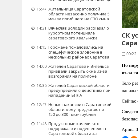
Жительница Саратовской
15:47
области незаконно получила 5
млн за погибшего на СВО сына
Вячеслав Володин рассказал о
14:31
курортном потенциале
СК у
саратовского Хвалынска
Сар
Горожане пожаловались на
14:15
специфическое зловоние в
00:22 
нескольких районах Саратова
По пор
Жителей Саратова и Энгельса
14:00
призвали закрыть окна из-за
из‑за г
возгорания на полигоне
Тело ре
Жителей Саратовской области
13:36
предупредили о действиях при
насильс
нападении БПЛА
Сейчас 
Новые вакансии в Саратовской
12:47
области: кому предлагают от
Следств
150 до 300 тысяч рублей
безопас
Продуктовые качели: что
11:48
подорожало и подешевело в
Арина З
Саратовской области за