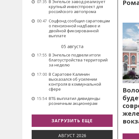
Рома
В Энгельсе завод реализует
07:35
крупный инвестпроект для
российского автопрома
Соцфонд сообщил саратовцам
00:47
о пенсионной надбавке и
двойной фиксированной
выплате
05 августа
В Энгельсе подвели итоги
17:55
благоустройства территорий
за неделю
В Саратове Калинин
17:00
высказался об усилении
контроля в коммунальной
Воло
сфере
буде
ВТБ выплатил дивиденды
15:54
розничным акционерам
сов
жел
вокз
ЗАГРУЗИТЬ ЕЩЕ
АВГУСТ 2026