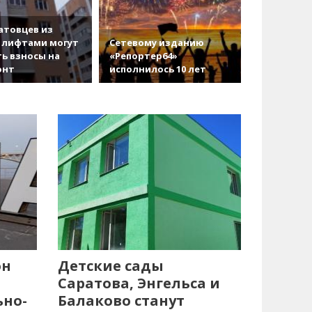
атовцев из
 лифтами могут
Сетевому изданию
ь взносы на
«Репортер64»
онт
исполнилось 10 лет
он
Детские сады
Саратова, Энгельса и
ьно-
Балаково станут