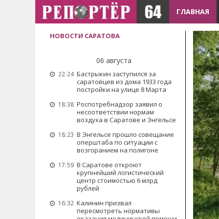
ГЛАВНАЯ
НОВОСТИ САРАТОВА
06 августа
Бастрыкин заступился за
22:24
саратовцев из дома 1933 года
постройки на улице 8 Марта
Роспотребнадзор заявил о
18:38
несоответствии нормам
воздуха в Саратове и Энгельсе
В Энгельсе прошло совещание
18:23
оперштаба по ситуации с
возгоранием на полигоне
В Саратове откроют
17:59
крупнейший логистический
центр стоимостью 6 млрд
рублей
Калинин призвал
16:32
пересмотреть нормативы
оказания медицинской помощи