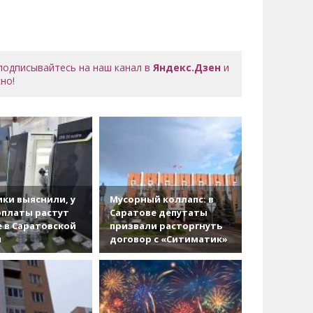
 подписывайтесь на наш канал в
Яндекс.Дзен
и
но!
ки выяснили, у
Мусорный коллапс: в
рплаты растут
Саратове депутаты
 в Саратовской
призвали расторгнуть
и
договор с «Ситиматик»