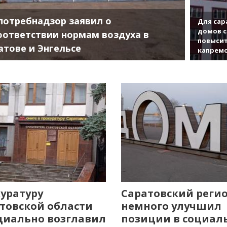
потребнадзор заявил о
Для сар
домов с
оответствии нормам воздуха в
повысит
атове и Энгельсе
капрем
уратуру
Саратовский реги
товской области
немного улучшил
иально возглавил
позиции в социал