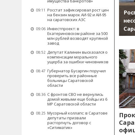
имущества банкротов»
Росстат зафиксировал рост цен
09:11
Рос
на бензин марок АИ-92 и АИ-95
нес
на саратовских АЗС
Сар
Инвестпроект: в
09:06
Екатериновском районе за 500
млн рублей возводят крупяной
завод
Депутат Калинин высказался о
08:52
компенсации морального
ущерба за ошибки чиновников
Губернатор Бусаргин поручил
08:47
проверить все районные
больницы Саратовской
области
С фронтов СВО не вернулись
08:36
домой живыми еще бойцы из 6
МР Саратовской области
Мусорный коллапс: в Саратове
08:25
Прок
депутаты призвали
Сара
расторгнуть договор с
«Ситиматик»
офиц