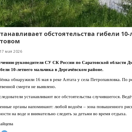
станавливает обстоятельства гибели 10
атовом
17 мая 2026
учению руководителя СУ СК России по Саратовской области Дм
ибели 10‑летнего мальчика в Дергачёвском районе.
бёнка обнаружили 16 мая в реке Алтата у села Петропавловка. По 
твенной смерти не выявлено.
следователи устанавливают все обстоятельства случившегося. Ведё
енные органы напоминают: любой водоём – зона повышенного риск
ности на воде и внимательно следить за детьми во время отдыха.
айцева