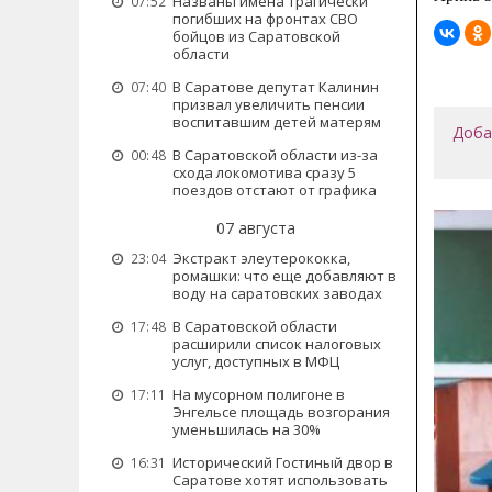
Названы имена трагически
07:52
погибших на фронтах СВО
бойцов из Саратовской
области
В Саратове депутат Калинин
07:40
призвал увеличить пенсии
воспитавшим детей матерям
Доба
В Саратовской области из-за
00:48
схода локомотива сразу 5
поездов отстают от графика
07 августа
Экстракт элеутерококка,
23:04
ромашки: что еще добавляют в
воду на саратовских заводах
В Саратовской области
17:48
расширили список налоговых
услуг, доступных в МФЦ
На мусорном полигоне в
17:11
Энгельсе площадь возгорания
уменьшилась на 30%
Исторический Гостиный двор в
16:31
Саратове хотят использовать