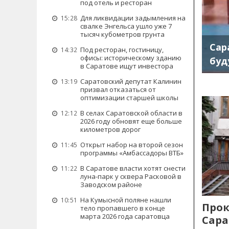
под отель и ресторан
Для ликвидации задымления на
15:28
свалке Энгельса ушло уже 7
тысяч кубометров грунта
Сар
Под ресторан, гостиницу,
14:32
офисы: историческому зданию
буд
в Саратове ищут инвестора
Саратовский депутат Калинин
13:19
призвал отказаться от
оптимизации старшей школы
В селах Саратовской области в
12:12
2026 году обновят еще больше
километров дорог
Открыт набор на второй сезон
11:45
программы «Амбассадоры ВТБ»
В Саратове власти хотят снести
11:22
луна-парк у сквера Расковой в
Заводском районе
На Кумысной поляне нашли
10:51
Прок
тело пропавшего в конце
марта 2026 года саратовца
Сара