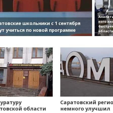
Аналити
кого за
атовские школьники с 1 сентября
быстрее
ут учиться по новой программе
област
уратуру
Саратовский реги
товской области
немного улучшил