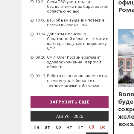
офиц
Силы ПВО уничтожали
10:21
беспилотники над Саратовской
Рома
областью ночью
ВТБ: объем выдачи ипотеки в
10:06
России вырос на 38%
Доплаты к пенсии: в
09:24
Саратовской области летчики и
шахтеры получают поддержку
СФР
СМИ: Олег Костин возглавит
09:20
здравоохранение Тверской
области
Работа не останавливается ни
09:13
на минуту: как борются с
тлением свалки в Энгельсе
Воло
буде
ЗАГРУЗИТЬ ЕЩЕ
сов
жел
АВГУСТ 2026
вокз
Пн
Вт
Ср
Чт
Пт
Сб
Вс