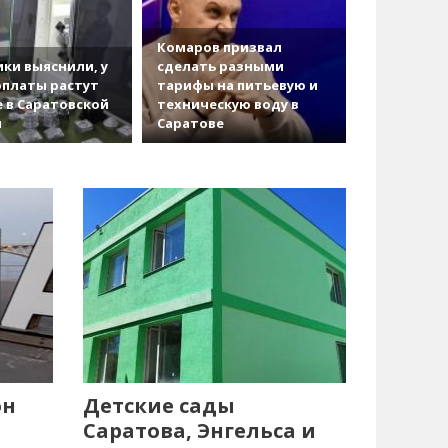
Комаров призвал
ки выяснили, у
сделать разными
рплаты растут
тарифы на питьевую и
 в Саратовской
техническую воду в
и
Саратове
он
Детские сады
Саратова, Энгельса и