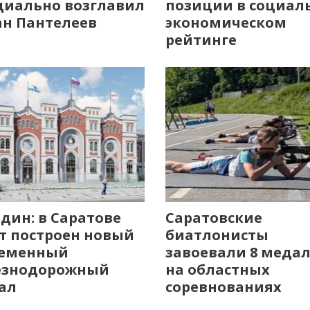
иально возглавил
позиции в социал
н Пантелеев
экономическом
рейтинге
дин: в Саратове
Саратовские
т построен новый
биатлонисты
ременный
завоевали 8 меда
езнодорожный
на областных
ал
соревнованиях