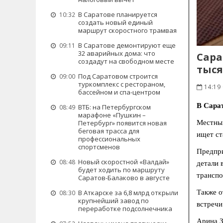
В Саратове планируется
10:32
создать новый единый
маршрут скоростного трамвая
В Саратове демонтируют еще
09:11
32 аварийных дома: что
Сара
создадут на свободном месте
тыся
Под Саратовом строится
09:00
туркомплекс с рестораном,
14:19
бассейном и спа-центром
В Сара
ВТБ: на Петербургском
08:49
марафоне «Пушкин –
Местным
Петербург» появится новая
беговая трасса для
ищет ст
профессиональных
спортсменов
Предпри
Новый скоростной «Валдай»
08:48
детали 
будет ходить по маршруту
транспо
Саратов-Балаково в августе
Также о
В Аткарске за 6,8 млрд открыли
08:30
крупнейший завод по
встречи
переработке подсолнечника
Арина З