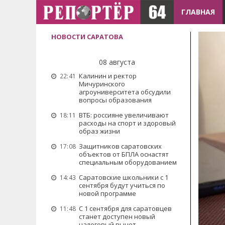
ГЛАВНАЯ
НОВОСТИ САРАТОВА
08 августа
Калинин и ректор
22:41
Мичуринского
агроуниверситета обсудили
вопросы образования
ВТБ: россияне увеличивают
18:11
расходы на спорт и здоровый
образ жизни
Защитников саратовских
17:08
объектов от БПЛА оснастят
специальным оборудованием
Саратовские школьники с 1
14:43
сентября будут учиться по
новой программе
С 1 сентября для саратовцев
11:48
станет доступен новый
налоговый вычет