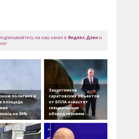
 подписывайтесь на наш канал в
Яндекс.Дзен
и
но!
Защитников
рном полигоне в
саратовских объектов
е площадь
от БПЛА оснастят
ания
специальным
лась на 30%
оборудованием