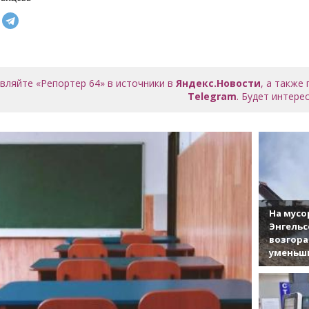
вляйте «Репортер 64» в источники в
Яндекс.Новости
, а также
Telegram
. Будет интерес
На мусо
Энгельс
возгор
уменьши