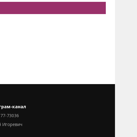
грам-канал
77-73036
й Игоревич