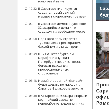
налоговый вычет
Сар
В Саратове планируется
10:32
создать новый единый
буд
маршрут скоростного трамвая
В Саратове демонтируют еще
09:11
32 аварийных дома: что
создадут на свободном месте
Под Саратовом строится
09:00
туркомплекс с рестораном,
бассейном и спа-центром
ВТБ: на Петербургском
08:49
марафоне «Пушкин –
Петербург» появится новая
беговая трасса для
профессиональных
спортсменов
Новый скоростной «Валдай»
08:48
Прок
будет ходить по маршруту
Саратов-Балаково в августе
Сара
офиц
В Аткарске за 6,8 млрд открыли
08:30
крупнейший завод по
Рома
переработке подсолнечника