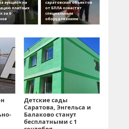
а аукцион на
саратовских объектов
зацию платных
от БПЛА оснастят
к за 6
специальным
нов
оборудованием
он
Детские сады
Саратова, Энгельса и
ьно-
Балаково станут
бесплатными с 1
сентября