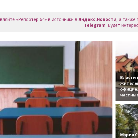
вляйте «Репортер 64» в источники в
Яндекс.Новости
, а также
Telegram
. Будет интерес
Власти 
жителе
официа
частны
Мэрия С