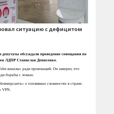
ровал ситуацию с дефицитом
 депутаты обсуждали проведение совещания по
член ЛДПР Станислав Денисенко.
be-каналы» ради провокаций. Он заверил, что
ади борьбы с ложью.
«Коммерсантъ» о топливных сложностях в стране.
х VPN.