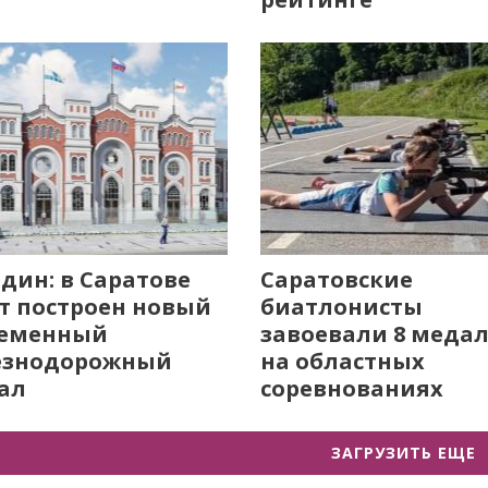
дин: в Саратове
Саратовские
т построен новый
биатлонисты
ременный
завоевали 8 меда
езнодорожный
на областных
ал
соревнованиях
ЗАГРУЗИТЬ ЕЩЕ