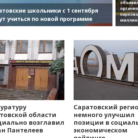
объявил
органи
атовские школьники с 1 сентября
парково
ут учиться по новой программе
миллио
уратуру
Саратовский реги
товской области
немного улучшил
иально возглавил
позиции в социал
н Пантелеев
экономическом
рейтинге