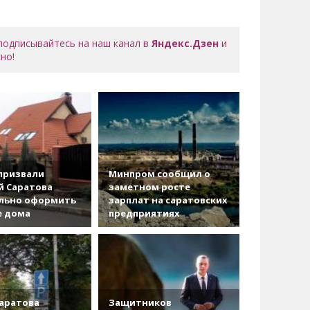
 подписывайтесь на наш канал в
Яндекс.Дзен
и
но!
призвали
Минпром сообщил о
й Саратова
заметном росте
льно оформить
зарплат на саратовских
е дома
предприятиях
аратова
Защитников