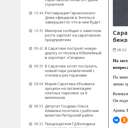
строителя
Реставрация Гарнизонного
10:44
Дома офицеров в Энгельсе
завершается: что в нем будет
Минпром сообщил о заметном
10:35
Сара
росте зарплат на саратовских
бенз
предприятиях
В Саратове построят новую
09:42
08:02
дорогу от поселка Юбилейный
в аэропорт «Гагарин»
На зас
В Саратове хотят построить
09:35
вопроса
новый парк развлечений с
отелем и ресторанами
По мнен
Мэрия Саратова объявила
09:04
лично п
аукцион на организацию
платных парковок за 6
Коммуни
миллионов
Он подч
Депутат Госдумы Ольга
08:53
Арина З
Алимова посетила с рабочим
визитом Питерский район
Председателя ГД Володина
08:32