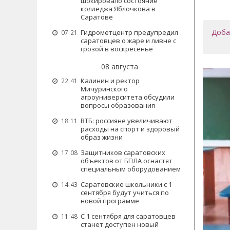
шокировало состояние
колледжа Яблочкова в
Саратове
Доба
Гидрометцентр предупредил
07:21
саратовцев о жаре и ливне с
грозой в воскресенье
08 августа
Калинин и ректор
22:41
Мичуринского
агроуниверситета обсудили
вопросы образования
ВТБ: россияне увеличивают
18:11
расходы на спорт и здоровый
образ жизни
Защитников саратовских
17:08
объектов от БПЛА оснастят
специальным оборудованием
Саратовские школьники с 1
14:43
сентября будут учиться по
новой программе
С 1 сентября для саратовцев
11:48
станет доступен новый