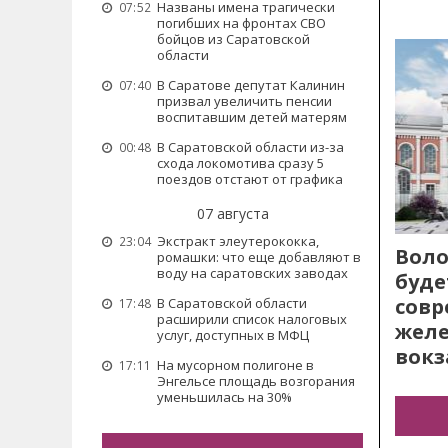
Названы имена трагически
07:52
погибших на фронтах СВО
бойцов из Саратовской
области
В Саратове депутат Калинин
07:40
призвал увеличить пенсии
воспитавшим детей матерям
В Саратовской области из-за
00:48
схода локомотива сразу 5
поездов отстают от графика
07 августа
Экстракт элеутерококка,
23:04
Воло
ромашки: что еще добавляют в
воду на саратовских заводах
буде
сов
В Саратовской области
17:48
расширили список налоговых
жел
услуг, доступных в МФЦ
вокз
На мусорном полигоне в
17:11
Энгельсе площадь возгорания
уменьшилась на 30%