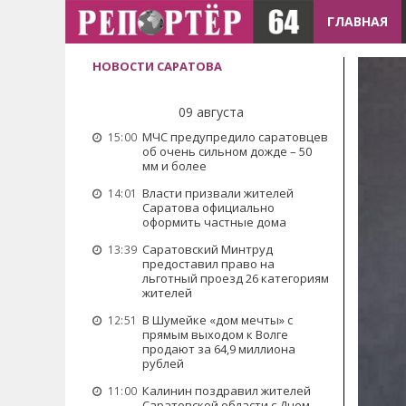
ГЛАВНАЯ
НОВОСТИ САРАТОВА
09 августа
МЧС предупредило саратовцев
15:00
об очень сильном дожде – 50
мм и более
Власти призвали жителей
14:01
Саратова официально
оформить частные дома
Саратовский Минтруд
13:39
предоставил право на
льготный проезд 26 категориям
жителей
В Шумейке «дом мечты» с
12:51
прямым выходом к Волге
продают за 64,9 миллиона
рублей
Калинин поздравил жителей
11:00
Саратовской области с Днем