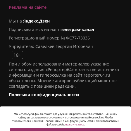
Реклама на сайте
Мы на
Яндекс.Дзен
Подписывайтесь на наш
телеграм-канал
Регистрационный номер № ФС77-73036
Учредитель: Савельев Георгий Игоревич
18+
При любом использовании материалов указание
сетевого издания «Репортер64» в качестве источника
информации и гиперссылка на сайт reporter64.ru
обязательны. Мнение авторов публикаций может не
совпадать с позицией редакции.
Политика конфиденциальности
Мы используем файлы cookies для улучшения работы сайта. Оставаясь на нашем
сайте, вы соглашаетесь с условиями использования файлов cookies. Чтобы
© 2016
СИ «Репортер64»
. Все права защищены -
ознакомиться с нашими Положениями о конфиденциальности и об использовании
Разработка
Alatis Studio
файлов cookie,
нажмите здесь
.