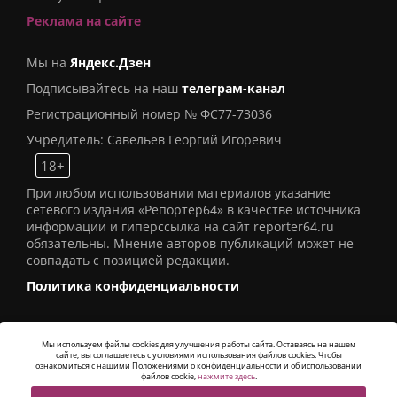
Реклама на сайте
Мы на
Яндекс.Дзен
Подписывайтесь на наш
телеграм-канал
Регистрационный номер № ФС77-73036
Учредитель: Савельев Георгий Игоревич
18+
При любом использовании материалов указание
сетевого издания «Репортер64» в качестве источника
информации и гиперссылка на сайт reporter64.ru
обязательны. Мнение авторов публикаций может не
совпадать с позицией редакции.
Политика конфиденциальности
Мы используем файлы cookies для улучшения работы сайта. Оставаясь на нашем
сайте, вы соглашаетесь с условиями использования файлов cookies. Чтобы
© 2016
СИ «Репортер64»
. Все права защищены -
ознакомиться с нашими Положениями о конфиденциальности и об использовании
Разработка
Alatis Studio
файлов cookie,
нажмите здесь
.