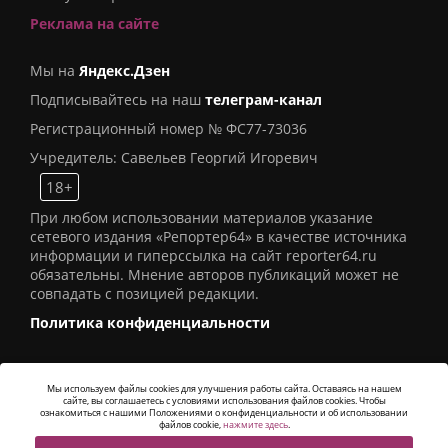
Реклама на сайте
Мы на
Яндекс.Дзен
Подписывайтесь на наш
телеграм-канал
Регистрационный номер № ФС77-73036
Учредитель: Савельев Георгий Игоревич
18+
При любом использовании материалов указание
сетевого издания «Репортер64» в качестве источника
информации и гиперссылка на сайт reporter64.ru
обязательны. Мнение авторов публикаций может не
совпадать с позицией редакции.
Политика конфиденциальности
Мы используем файлы cookies для улучшения работы сайта. Оставаясь на нашем
сайте, вы соглашаетесь с условиями использования файлов cookies. Чтобы
© 2016
СИ «Репортер64»
. Все права защищены -
ознакомиться с нашими Положениями о конфиденциальности и об использовании
Разработка
Alatis Studio
файлов cookie,
нажмите здесь
.