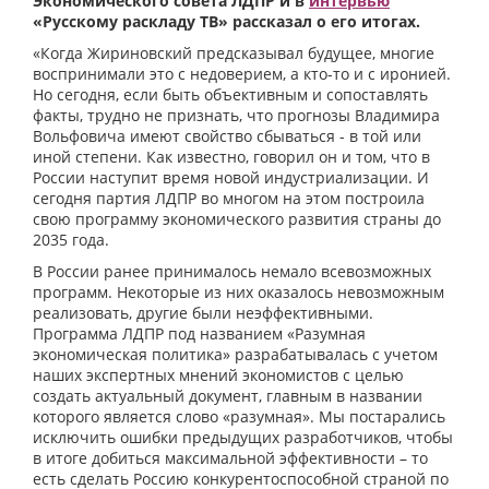
Экономического совета ЛДПР и в
интервью
«Русскому раскладу ТВ» рассказал о его итогах.
«Когда Жириновский предсказывал будущее, многие
воспринимали это с недоверием, а кто-то и с иронией.
Но сегодня, если быть объективным и сопоставлять
факты, трудно не признать, что прогнозы Владимира
Вольфовича имеют свойство сбываться - в той или
иной степени. Как известно, говорил он и том, что в
России наступит время новой индустриализации. И
сегодня партия ЛДПР во многом на этом построила
свою программу экономического развития страны до
2035 года.
В России ранее принималось немало всевозможных
программ. Некоторые из них оказалось невозможным
реализовать, другие были неэффективными.
Программа ЛДПР под названием «Разумная
экономическая политика» разрабатывалась с учетом
наших экспертных мнений экономистов с целью
создать актуальный документ, главным в названии
которого является слово «разумная». Мы постарались
исключить ошибки предыдущих разработчиков, чтобы
в итоге добиться максимальной эффективности – то
есть сделать Россию конкурентоспособной страной по