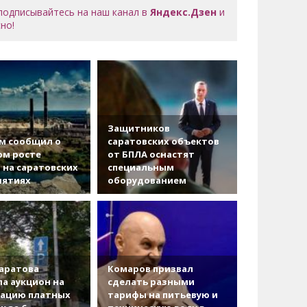
 подписывайтесь на наш канал в
Яндекс.Дзен
и
но!
Защитников
м сообщил о
саратовских объектов
ом росте
от БПЛА оснастят
 на саратовских
специальным
иятиях
оборудованием
аратова
Комаров призвал
а аукцион на
сделать разными
зацию платных
тарифы на питьевую и