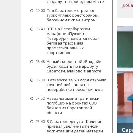
создадут на свободном месте
Доба
Под Саратовом строится
09:00
туркомплекс с рестораном,
бассейном и спа-центром
ВТБ: на Петербургском
08:49
марафоне «Пушкин –
Петербург» появится новая
беговая трасса для
профессиональных
спортсменов
Новый скоростной «Валдай»
08:48
будет ходить по маршруту
Саратов-Балаково в августе
В Аткарске за 6,8 млрд открыли
08:30
крупнейший завод по
переработке подсолнечника
Названы имена трагически
07:52
погибших на фронтах СВО
бойцов из Саратовской
области
В Саратове депутат Калинин
07:40
призвал увеличить пенсии
Сар
воспитавшим детей матерям