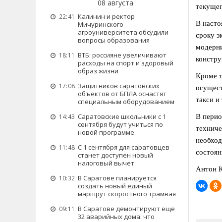
08 августа
текущег
Калинин и ректор
22:41
В насто
Мичуринского
агроуниверситета обсудили
сроку э
вопросы образования
модерни
ВТБ: россияне увеличивают
18:11
констру
расходы на спорт и здоровый
образ жизни
Кроме т
Защитников саратовских
17:08
осущест
объектов от БПЛА оснастят
такси и
специальным оборудованием
Саратовские школьники с 1
14:43
В перио
сентября будут учиться по
техниче
новой программе
необход
С 1 сентября для саратовцев
11:48
состоян
станет доступен новый
налоговый вычет
Антон К
В Саратове планируется
10:32
создать новый единый
маршрут скоростного трамвая
В Саратове демонтируют еще
09:11
32 аварийных дома: что