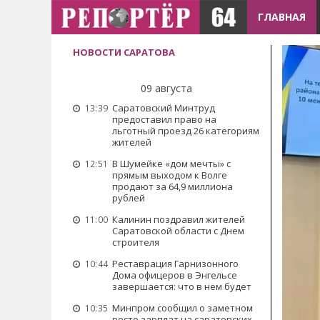
ГЛАВНАЯ
НОВОСТИ САРАТОВА
09 августа
Саратовский Минтруд
13:39
предоставил право на
льготный проезд 26 категориям
жителей
В Шумейке «дом мечты» с
12:51
прямым выходом к Волге
продают за 64,9 миллиона
рублей
Калинин поздравил жителей
11:00
Саратовской области с Днем
строителя
Реставрация Гарнизонного
10:44
Дома офицеров в Энгельсе
завершается: что в нем будет
Минпром сообщил о заметном
10:35
росте зарплат на саратовских