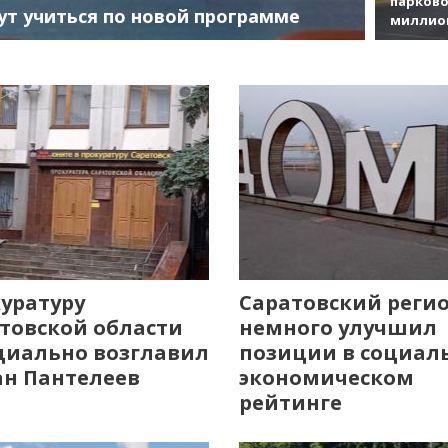
парково
ут учиться по новой программе
миллио
уратуру
Саратовский реги
товской области
немного улучшил
иально возглавил
позиции в социал
н Пантелеев
экономическом
рейтинге