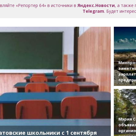
вляйте «Репортер 64» в источники в
Яндекс.Новости
, а также
Telegram
. Будет интерес
Минпро
заметн
зарплат
предпр
Мэрия С
объявил
органи
атовские школьники с 1 сентября