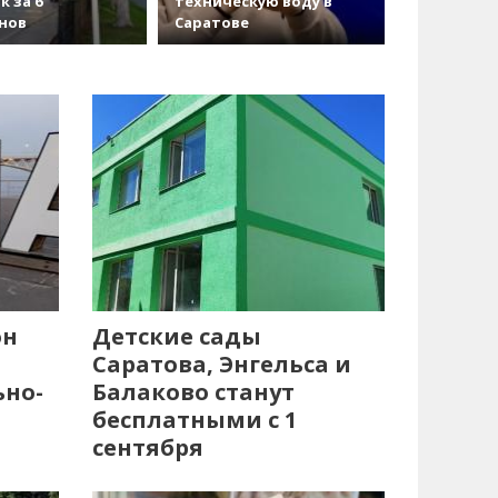
к за 6
техническую воду в
нов
Саратове
он
Детские сады
Саратова, Энгельса и
ьно-
Балаково станут
бесплатными с 1
сентября