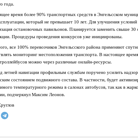
о года.
ящее время более 90% транспортных средств в Энгельсском муни
ксплуатации, который не превышает 10 лет. Для улучшения условий
зация остановочных павильонов. Планируется заменить свыше 30 
кции. Процедуры проведения конкурсов уже инициированы.
ого, все 100% перевозчиков Энгельсского района применяют спут
влять мониторинг местоположения транспорта. В настоящее врем
 троллейбусов можно через различные онлайн-ресурсы.
д летней навигации профильным службам поручено усилить надзор
ским состоянием подвижного состава. В частности, будет активиз
имого температурного режима в салонах автобусов, так как в жар
ии, подчеркнул Максим Леонов.
руглов