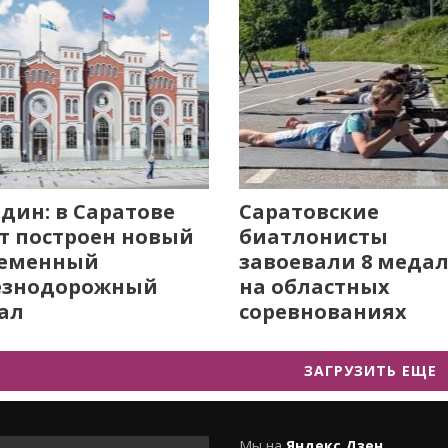
дин: в Саратове
Саратовские
т построен новый
биатлонисты
ременный
завоевали 8 меда
езнодорожный
на областных
ал
соревнованиях
ЗАГРУЗИТЬ ЕЩЕ
Мы на
Яндекс.Дзен