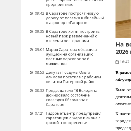
предприятиях
В Саратове построят новую
09:42
дорогу от поселка Юбилейный
в аэропорт «Гагарин»
В Саратове хотят построить
09:35
новый парк развлечений с
отелем и ресторанами
На в
Мэрия Саратова объявила
09:04
2026
аукцион на организацию
платных парковок за 6
16:47
миллионов
Депутат Госдумы Ольга
08:53
В рамк
Алимова посетила с рабочим
обсужд
визитом Питерский район
Было от
Председателя ГД Володина
08:32
шокировало состояние
деятель
колледжа Яблочкова в
охватыв
Саратове
Гидрометцентр предупредил
07:21
К насто
саратовцев о жаре и ливне с
городск
грозой в воскресенье
председ