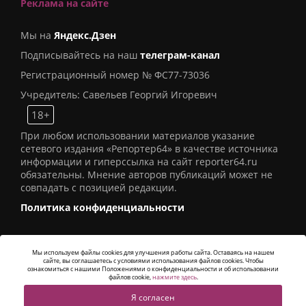
Реклама на сайте
Мы на
Яндекс.Дзен
Подписывайтесь на наш
телеграм-канал
Регистрационный номер № ФС77-73036
Учредитель: Савельев Георгий Игоревич
18+
При любом использовании материалов указание
сетевого издания «Репортер64» в качестве источника
информации и гиперссылка на сайт reporter64.ru
обязательны. Мнение авторов публикаций может не
совпадать с позицией редакции.
Политика конфиденциальности
Мы используем файлы cookies для улучшения работы сайта. Оставаясь на нашем
сайте, вы соглашаетесь с условиями использования файлов cookies. Чтобы
© 2016
СИ «Репортер64»
. Все права защищены -
ознакомиться с нашими Положениями о конфиденциальности и об использовании
Разработка
Alatis Studio
файлов cookie,
нажмите здесь
.
Я согласен