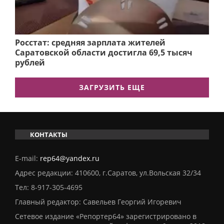
Росстат: средняя зарплата жителей
Саратовской области достигла 69,5 тысяч
рублей
ЗАГРУЗИТЬ ЕЩЕ
КОНТАКТЫ
E-mail:
rep64@yandex.ru
Адрес редакции: 410600, г.Саратов, ул.Вольская 32/34
Тел:
8-917-305-4695
Главный редактор: Савельев Георгий Игоревич
Сетевое издание «Репортер64» зарегистрировано в