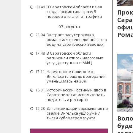
В Саратовской области из-за
00:48
Прок
схода локомотива сразу 5
поездов отстают от графика
Сара
офиц
07 августа
Рома
Экстракт элеутерококка,
23:04
ромашки: что еще добавляют в
воду на саратовских заводах
В Саратовской области
17:48
расширили список налоговых
услуг, доступных в МФЦ
На мусорном полигоне в
17:11
Энгельсе площадь возгорания
уменьшилась на 30%
Исторический Гостиный двор в
16:31
Саратове хотят использовать
под отель и ресторан
Для ликвидации задымления на
15:28
свалке Энгельса ушло уже 7
Воло
тысяч кубометров грунта
буде