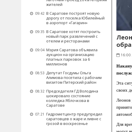
жителей
В Саратове построят новую
09:42
дорогу от поселка Юбилейный
в аэропорт «Гагарин»
В Саратове хотят построить
09:35
Леон
новый парк развлечений с
отелем и ресторанами
обр
Мэрия Саратова объявила
09:04
аукцион на организацию
16:00 
платных парковок за 6
миллионов
Накану
Депутат Госдумы Ольга
08:53
послуж
Алимова посетила с рабочим
визитом Питерский район
Эта сит
своих д
Председателя ГД Володина
08:32
шокировало состояние
колледжа Яблочкова в
Леонов 
Саратове
принято
Гидрометцентр предупредил
07:21
автомоб
саратовцев о жаре и ливне с
грозой в воскресенье
Для вре
могут в