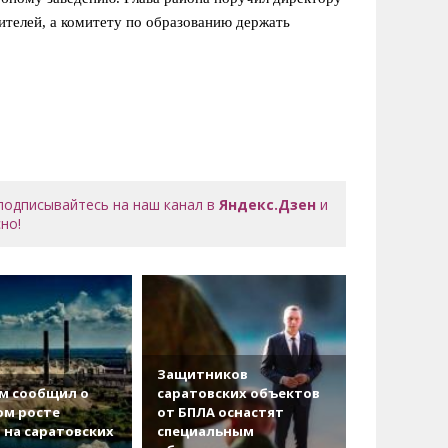
телей, а комитету по образованию держать
 подписывайтесь на наш канал в
Яндекс.Дзен
и
но!
Защитников
м сообщил о
саратовских объектов
ом росте
от БПЛА оснастят
 на саратовских
специальным