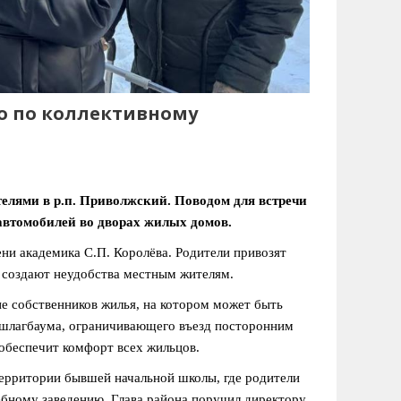
о по коллективному
елями в р.п. Приволжский. Поводом для встречи
втомобилей во дворах жилых домов.
ни академика С.П. Королёва. Родители привозят
м создают неудобства местным жителям.
е собственников жилья, на котором может быть
 шлагбаума, ограничивающего въезд посторонним
 обеспечит комфорт всех жильцов.
ерритории бывшей начальной школы, где родители
ебному заведению. Глава района поручил директору