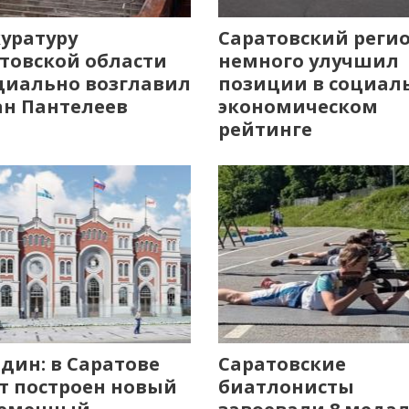
уратуру
Саратовский реги
товской области
немного улучшил
иально возглавил
позиции в социал
н Пантелеев
экономическом
рейтинге
дин: в Саратове
Саратовские
т построен новый
биатлонисты