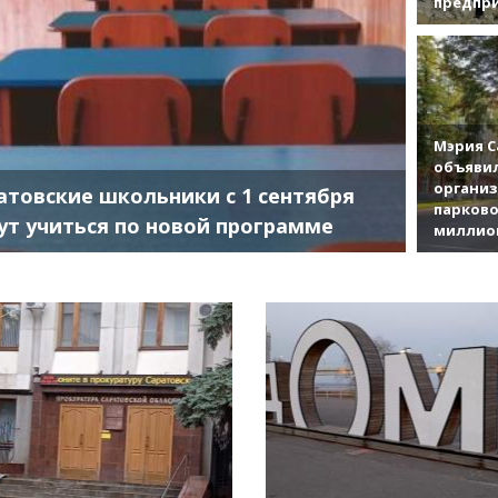
предпр
Мэрия С
объявил
органи
атовские школьники с 1 сентября
парково
ут учиться по новой программе
миллио