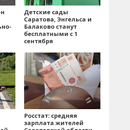
он
Детские сады
Саратова, Энгельса и
ьно-
Балаково станут
бесплатными с 1
сентября
Росстат: средняя
зарплата жителей