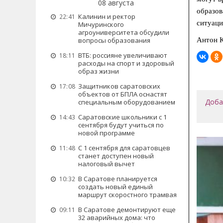
08 августа
образов
Калинин и ректор
22:41
ситуаци
Мичуринского
агроуниверситета обсудили
вопросы образования
Антон К
ВТБ: россияне увеличивают
18:11
расходы на спорт и здоровый
образ жизни
Защитников саратовских
17:08
объектов от БПЛА оснастят
Доба
специальным оборудованием
Саратовские школьники с 1
14:43
сентября будут учиться по
новой программе
С 1 сентября для саратовцев
11:48
станет доступен новый
налоговый вычет
В Саратове планируется
10:32
создать новый единый
маршрут скоростного трамвая
В Саратове демонтируют еще
09:11
32 аварийных дома: что