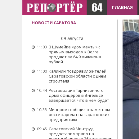
ГЛАВНАЯ
НОВОСТИ САРАТОВА
09 августа
В Шумейке «дом мечты» с
11:03
прямым выходом к Волге
продают за 64,9 миллиона
рублей
Калинин поздравил жителей
11:00
Саратовской области с Днем
строителя
Реставрация Гарнизонного
10:44
Дома офицеров в Энгельсе
завершается: что в нем будет
Минпром сообщил о заметном
10:35
росте зарплат на саратовских
предприятиях
Саратовский Минтруд
09:45
предоставил право на
льготный проезд 26 категориям