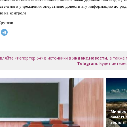
ательного учреждения оперативно довести эту информацию до роди
ю на контроле.
руглов
вляйте «Репортер 64» в источники в
Яндекс.Новости
, а также
Telegram
. Будет интерес
Минпро
заметн
зарплат