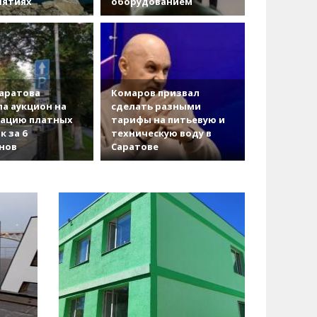
иятиях
оборудованием
аратова
Комаров призвал
а аукцион на
сделать разными
зацию платных
тарифы на питьевую и
к за 6
техническую воду в
нов
Саратове