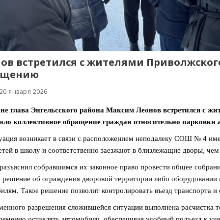
ов встретился с жителями Приволжског
ащению
20 января 2026
не глава Энгельсского района Максим Леонов встретился с жит
ило коллективное обращение граждан относительно парковки а
уация возникает в связи с расположением неподалеку СОШ № 4 име
етей в школу и соответственно заезжают в близлежащие дворы, че
разъяснил собравшимся их законное право провести общее собрани
 решение об ограждения дворовой территории либо оборудовании
илям. Такое решение позволит контролировать въезд транспорта и
менного разрешения сложившейся ситуации выполнена расчистка т
ременно оставлять автомобили, обеспечивая удобный подъезд к уч