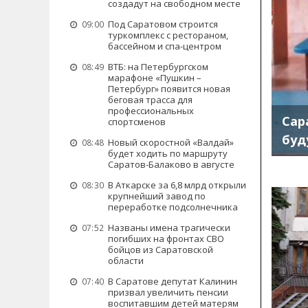
создадут на свободном месте
Под Саратовом строится
09:00
туркомплекс с рестораном,
бассейном и спа-центром
ВТБ: на Петербургском
08:49
марафоне «Пушкин –
Петербург» появится новая
беговая трасса для
профессиональных
Сар
спортсменов
буд
Новый скоростной «Валдай»
08:48
будет ходить по маршруту
Саратов-Балаково в августе
В Аткарске за 6,8 млрд открыли
08:30
крупнейший завод по
переработке подсолнечника
Названы имена трагически
07:52
погибших на фронтах СВО
бойцов из Саратовской
области
В Саратове депутат Калинин
07:40
призвал увеличить пенсии
воспитавшим детей матерям