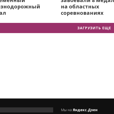
ременный
завоевали 8 меда
езнодорожный
на областных
ал
соревнованиях
ЗАГРУЗИТЬ ЕЩЕ
Мы на
Яндекс.Дзен