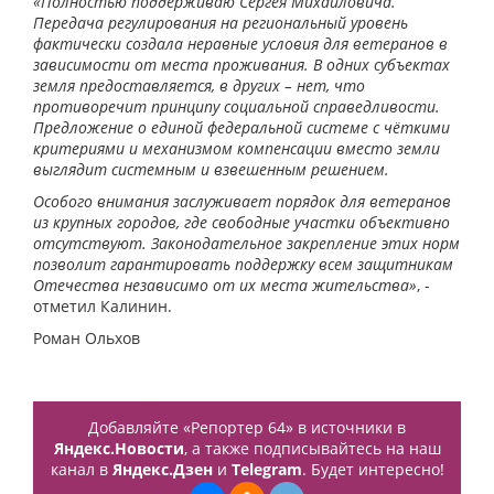
«Полностью поддерживаю Сергея Михайловича.
Передача регулирования на региональный уровень
фактически создала неравные условия для ветеранов в
зависимости от места проживания. В одних субъектах
земля предоставляется, в других – нет, что
противоречит принципу социальной справедливости.
Предложение о единой федеральной системе с чёткими
критериями и механизмом компенсации вместо земли
выглядит системным и взвешенным решением.
Особого внимания заслуживает порядок для ветеранов
из крупных городов, где свободные участки объективно
отсутствуют. Законодательное закрепление этих норм
позволит гарантировать поддержку всем защитникам
Отечества независимо от их места жительства»
, -
отметил Калинин.
Роман Ольхов
Добавляйте «Репортер 64» в источники в
Яндекс.Новости
, а также подписывайтесь на наш
канал в
Яндекс.Дзен
и
Telegram
. Будет интересно!