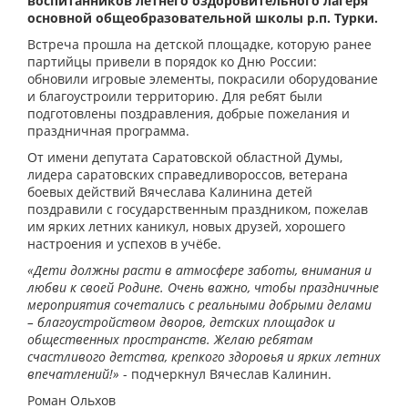
воспитанников летнего оздоровительного лагеря
основной общеобразовательной школы р.п. Турки.
Встреча прошла на детской площадке, которую ранее
партийцы привели в порядок ко Дню России:
обновили игровые элементы, покрасили оборудование
и благоустроили территорию. Для ребят были
подготовлены поздравления, добрые пожелания и
праздничная программа.
От имени депутата Саратовской областной Думы,
лидера саратовских справедливороссов, ветерана
боевых действий Вячеслава Калинина детей
поздравили с государственным праздником, пожелав
им ярких летних каникул, новых друзей, хорошего
настроения и успехов в учёбе.
«Дети должны расти в атмосфере заботы, внимания и
любви к своей Родине. Очень важно, чтобы праздничные
мероприятия сочетались с реальными добрыми делами
– благоустройством дворов, детских площадок и
общественных пространств. Желаю ребятам
счастливого детства, крепкого здоровья и ярких летних
впечатлений!»
- подчеркнул Вячеслав Калинин.
Роман Ольхов