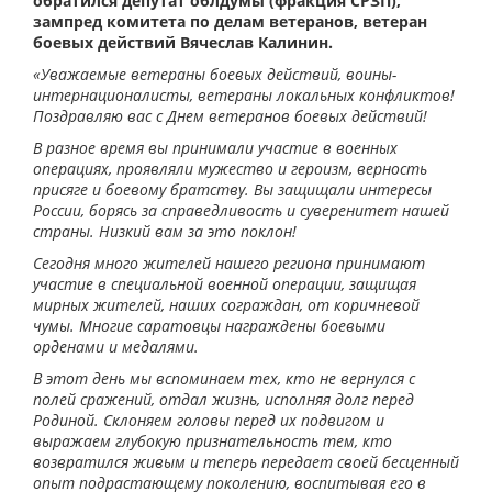
обратился депутат облдумы (фракция СРЗП),
зампред комитета по делам ветеранов, ветеран
боевых действий Вячеслав Калинин.
«Уважаемые ветераны боевых действий, воины-
интернационалисты, ветераны локальных конфликтов!
Поздравляю вас с Днем ветеранов боевых действий!
В разное время вы принимали участие в военных
операциях, проявляли мужество и героизм, верность
присяге и боевому братству. Вы защищали интересы
России, борясь за справедливость и суверенитет нашей
страны. Низкий вам за это поклон!
Сегодня много жителей нашего региона принимают
участие в специальной военной операции, защищая
мирных жителей, наших сограждан, от коричневой
чумы. Многие саратовцы награждены боевыми
орденами и медалями.
В этот день мы вспоминаем тех, кто не вернулся с
полей сражений, отдал жизнь, исполняя долг перед
Родиной. Склоняем головы перед их подвигом и
выражаем глубокую признательность тем, кто
возвратился живым и теперь передает своей бесценный
опыт подрастающему поколению, воспитывая его в