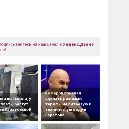
 подписывайтесь на наш канал в
Яндекс.Дзен
и
но!
Комаров призвал
ки выяснили, у
сделать разными
рплаты растут
тарифы на питьевую и
 в Саратовской
техническую воду в
и
Саратове