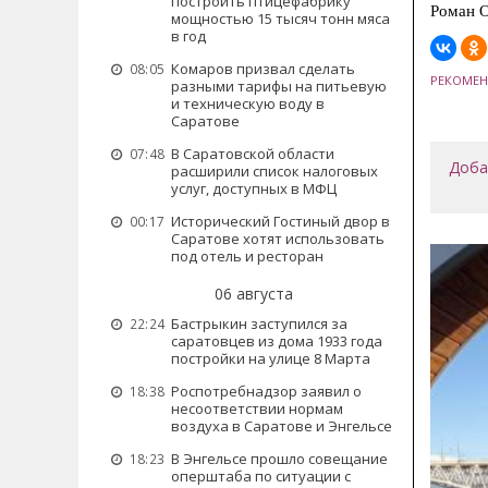
построить птицефабрику
Роман 
мощностью 15 тысяч тонн мяса
в год
Комаров призвал сделать
08:05
РЕКОМЕН
разными тарифы на питьевую
и техническую воду в
Саратове
В Саратовской области
07:48
Доба
расширили список налоговых
услуг, доступных в МФЦ
Исторический Гостиный двор в
00:17
Саратове хотят использовать
под отель и ресторан
06 августа
Бастрыкин заступился за
22:24
саратовцев из дома 1933 года
постройки на улице 8 Марта
Роспотребнадзор заявил о
18:38
несоответствии нормам
воздуха в Саратове и Энгельсе
В Энгельсе прошло совещание
18:23
оперштаба по ситуации с