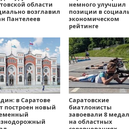
товской области
немного улучшил
иально возглавил
позиции в социал
н Пантелеев
экономическом
рейтинге
дин: в Саратове
Саратовские
т построен новый
биатлонисты
ременный
завоевали 8 меда
езнодорожный
на областных
ал
соревнованиях