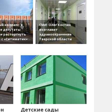
й коллапс: в
СМИ: Олег Костин
е депутаты
возглавит
и расторгнуть
здравоохранение
 с «Ситиматик»
Тверской области
он
Детские сады