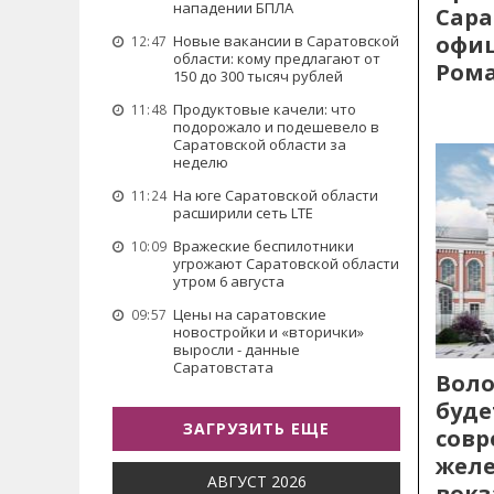
нападении БПЛА
Сара
офиц
Новые вакансии в Саратовской
12:47
области: кому предлагают от
Рома
150 до 300 тысяч рублей
Продуктовые качели: что
11:48
подорожало и подешевело в
Саратовской области за
неделю
На юге Саратовской области
11:24
расширили сеть LTE
Вражеские беспилотники
10:09
угрожают Саратовской области
утром 6 августа
Цены на саратовские
09:57
новостройки и «вторички»
выросли - данные
Саратовстата
Воло
буде
ЗАГРУЗИТЬ ЕЩЕ
сов
жел
АВГУСТ 2026
вокз