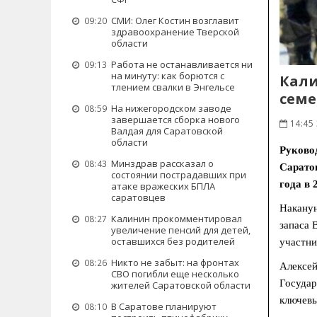
СМИ: Олег Костин возглавит
09:20
здравоохранение Тверской
области
Работа не останавливается ни
09:13
на минуту: как борются с
Кали
тлением свалки в Энгельсе
сем
На нижегородском заводе
08:59
завершается сборка нового
14:45
Валдая для Саратовской
области
Руково
Минздрав рассказал о
08:43
Сарато
состоянии пострадавших при
года в 
атаке вражеских БПЛА
саратовцев
Наканун
Калинин прокомментировал
08:27
запаса 
увеличение пенсий для детей,
оставшихся без родителей
участни
Никто не забыт: на фронтах
08:26
Алексей
СВО погибли еще несколько
Государ
жителей Саратовской области
ключевы
В Саратове планируют
08:10