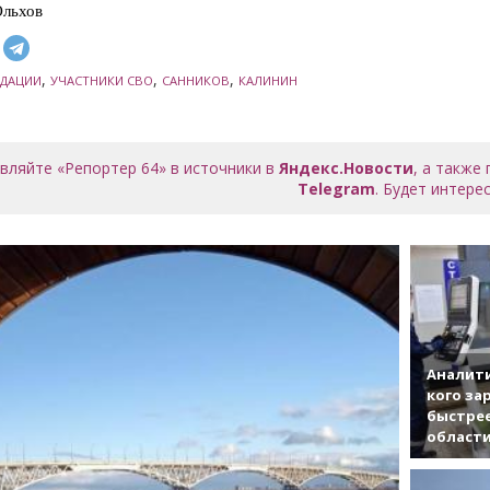
Ольхов
,
,
,
ДАЦИИ
УЧАСТНИКИ СВО
САННИКОВ
КАЛИНИН
вляйте «Репортер 64» в источники в
Яндекс.Новости
, а также
Telegram
. Будет интерес
Аналити
кого за
быстрее
област