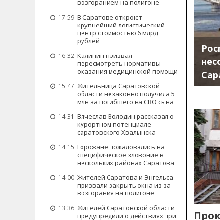
возгоранием на полигоне
В Саратове откроют
17:59
крупнейший логистический
центр стоимостью 6 млрд
рублей
Рос
Калинин призвал
16:32
нес
пересмотреть нормативы
оказания медицинской помощи
Сар
Жительница Саратовской
15:47
области незаконно получила 5
млн за погибшего на СВО сына
Вячеслав Володин рассказал о
14:31
курортном потенциале
саратовского Хвалынска
Горожане пожаловались на
14:15
специфическое зловоние в
нескольких районах Саратова
Жителей Саратова и Энгельса
14:00
призвали закрыть окна из-за
возгорания на полигоне
Жителей Саратовской области
13:36
Прок
предупредили о действиях при