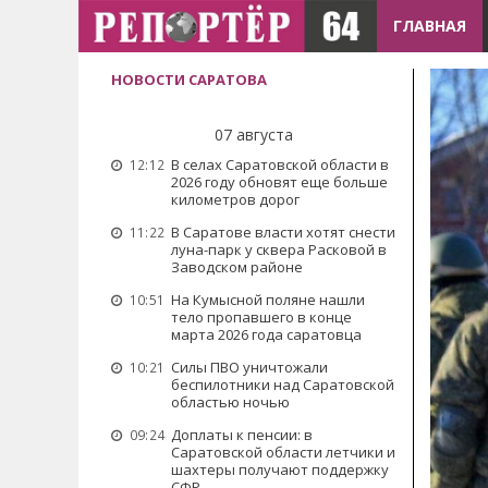
ГЛАВНАЯ
НОВОСТИ САРАТОВА
07 августа
В селах Саратовской области в
12:12
2026 году обновят еще больше
километров дорог
В Саратове власти хотят снести
11:22
луна-парк у сквера Расковой в
Заводском районе
На Кумысной поляне нашли
10:51
тело пропавшего в конце
марта 2026 года саратовца
Силы ПВО уничтожали
10:21
беспилотники над Саратовской
областью ночью
Доплаты к пенсии: в
09:24
Саратовской области летчики и
шахтеры получают поддержку
СФР