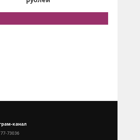
грам-канал
77-73036