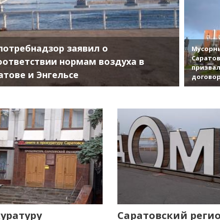
потребнадзор заявил о
Мусорны
Саратов
оответствии нормам воздуха в
призвал
атове и Энгельсе
договор
уратуру
Саратовский реги