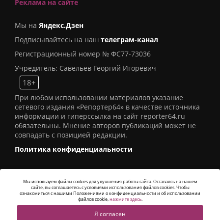
Реклама на сайте
Мы на
Яндекс.Дзен
Подписывайтесь на наш
телеграм-канал
Регистрационный номер № ФС77-73036
Учредитель: Савельев Георгий Игоревич
18+
При любом использовании материалов указание
сетевого издания «Репортер64» в качестве источника
информации и гиперссылка на сайт reporter64.ru
обязательны. Мнение авторов публикаций может не
совпадать с позицией редакции.
Политика конфиденциальности
Мы используем файлы cookies для улучшения работы сайта. Оставаясь на нашем
сайте, вы соглашаетесь с условиями использования файлов cookies. Чтобы
© 2016
СИ «Репортер64»
. Все права защищены -
ознакомиться с нашими Положениями о конфиденциальности и об использовании
Разработка
Alatis Studio
файлов cookie,
нажмите здесь
.
Я согласен