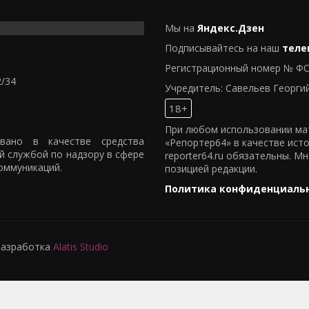
Мы на
Яндекс.Дзен
Подписывайтесь на наш
теле
Регистрационный номер № ФС
2/34
Учредитель: Савельев Георги
18+
При любом использовании мат
овано в качестве средства
«Репортер64» в качестве ист
й службой по надзору в сфере
reporter64.ru обязательны. М
оммуникаций.
позицией редакции.
Политика конфиденциаль
 Разработка
Alatis Studio