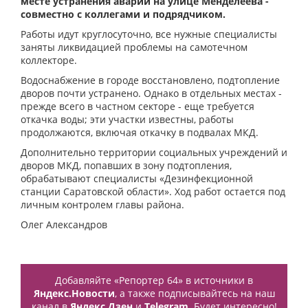
месте устранения аварии на улице Менделеева -
совместно с коллегами и подрядчиком.
Работы идут круглосуточно, все нужные специалисты
заняты ликвидацией проблемы на самотечном
коллекторе.
Водоснабжение в городе восстановлено, подтопление
дворов почти устранено. Однако в отдельных местах -
прежде всего в частном секторе - еще требуется
откачка воды; эти участки известны, работы
продолжаются, включая откачку в подвалах МКД.
Дополнительно территории социальных учреждений и
дворов МКД, попавших в зону подтопления,
обрабатывают специалисты «Дезинфекционной
станции Саратовской области». Ход работ остается под
личным контролем главы района.
Олег Александров
Добавляйте «Репортер 64» в источники в
Яндекс.Новости
, а также подписывайтесь на наш
канал в
Яндекс.Дзен
и
Telegram
. Будет интересно!