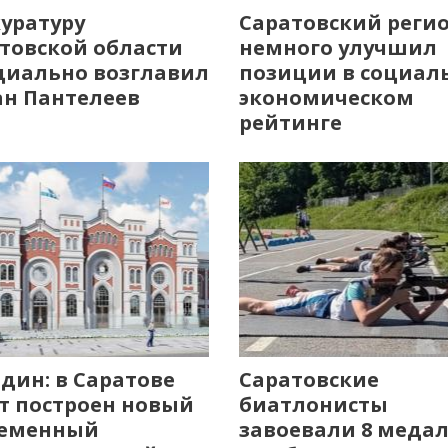
уратуру
Саратовский реги
товской области
немного улучшил
иально возглавил
позиции в социал
н Пантелеев
экономическом
рейтинге
дин: в Саратове
Саратовские
т построен новый
биатлонисты
ременный
завоевали 8 меда