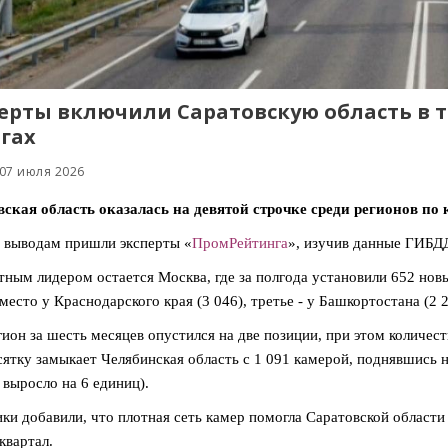
ерты включили Саратовскую область в т
гах
 07 июля 2026
ская область оказалась на девятой строчке среди регионов по
 выводам пришли эксперты «
ПромРейтинга
», изучив данные ГИБДД
ным лидером остается Москва, где за полгода установили 652 новы
место у Краснодарского края (3 046), третье - у Башкортостана (2 2
ион за шесть месяцев опустился на две позиции, при этом количест
сятку замыкает Челябинская область с 1 091 камерой, поднявшись н
 выросло на 6 единиц).
ки добавили, что плотная сеть камер помогла Саратовской области 
квартал.