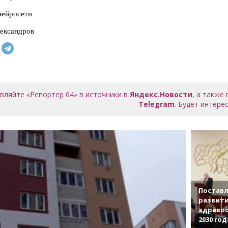
нейросети
ександров
вляйте «Репортер 64» в источники в
Яндекс.Новости
, а также
Telegram
. Будет интерес
Поставл
развити
здраво
2030 год