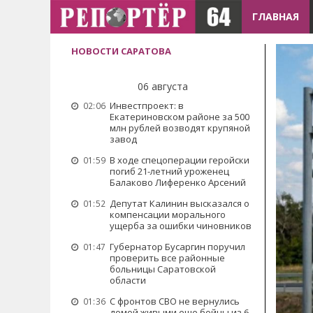
ГЛАВНАЯ
НОВОСТИ САРАТОВА
06 августа
Инвестпроект: в
02:06
Екатериновском районе за 500
млн рублей возводят крупяной
завод
В ходе спецоперации геройски
01:59
погиб 21-летний уроженец
Балаково Лиференко Арсений
Депутат Калинин высказался о
01:52
компенсации морального
ущерба за ошибки чиновников
Губернатор Бусаргин поручил
01:47
проверить все районные
больницы Саратовской
области
С фронтов СВО не вернулись
01:36
домой живыми еще бойцы из 6