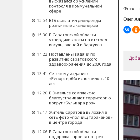
высказался об усилении
контроля в коммунальной
Фото - 
сфере
Олег Ал
ВТБ выплатил дивиденды
15:54
розничным акционерам
В Саратовской области
15:30
утвердили квоты на отстрел
косуль, оленей и барсуков
Поставлены задачи по
14:22
Доба
развитию саратовского
здравоохранения до 2030 года
Сетевому изданию
13:41
«Репортер64» исполнилось 10
лет
В Энгельсе комплексно
12:20
благоустраивают территорию
вокруг «Бульвара роз»
Житель Саратова выложил в
12:17
сеть фото «полчищ тараканов»
в центре города
В Саратовской области
12:06
подорожал проезд на трех