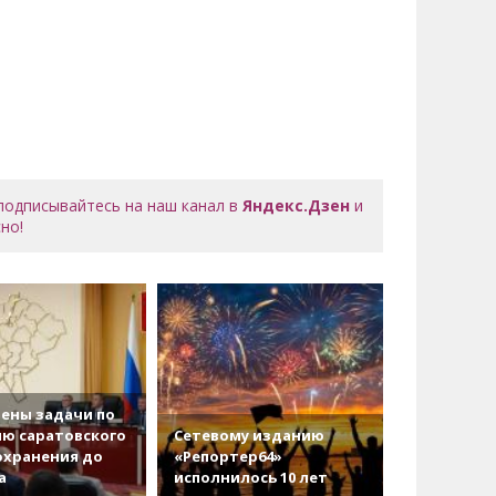
 подписывайтесь на наш канал в
Яндекс.Дзен
и
но!
ены задачи по
ю саратовского
Сетевому изданию
охранения до
«Репортер64»
а
исполнилось 10 лет