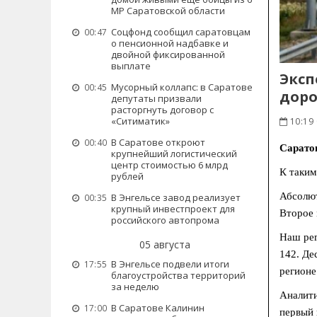
МР Саратовской области
Соцфонд сообщил саратовцам
00:47
о пенсионной надбавке и
двойной фиксированной
выплате
Эксп
Мусорный коллапс: в Саратове
00:45
доро
депутаты призвали
расторгнуть договор с
«Ситиматик»
10:19
В Саратове откроют
00:40
Саратов
крупнейший логистический
центр стоимостью 6 млрд
К таким
рублей
Абсолют
В Энгельсе завод реализует
00:35
крупный инвестпроект для
Второе 
российского автопрома
Наш рег
05 августа
142. Де
В Энгельсе подвели итоги
17:55
регионе
благоустройства территорий
за неделю
Аналити
В Саратове Калинин
17:00
первый 