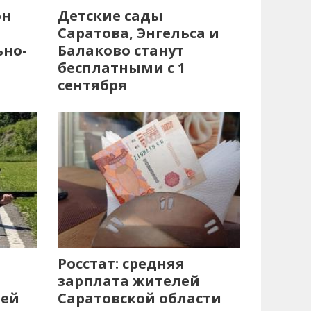
он
Детские сады
Саратова, Энгельса и
ьно-
Балаково станут
бесплатными с 1
сентября
Росстат: средняя
зарплата жителей
лей
Саратовской области