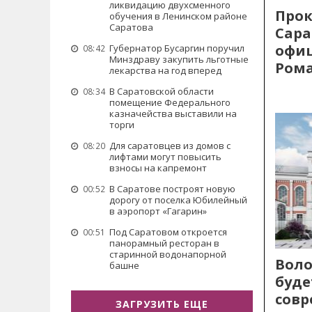
ликвидацию двухсменного
Прок
обучения в Ленинском районе
Саратова
Сара
офиц
Губернатор Бусаргин поручил
08:42
Минздраву закупить льготные
Рома
лекарства на год вперед
В Саратовской области
08:34
помещение Федерального
казначейства выставили на
торги
Для саратовцев из домов с
08:20
лифтами могут повысить
взносы на капремонт
В Саратове построят новую
00:52
дорогу от поселка Юбилейный
в аэропорт «Гагарин»
Под Саратовом откроется
00:51
панорамный ресторан в
старинной водонапорной
Воло
башне
буде
сов
ЗАГРУЗИТЬ ЕЩЕ