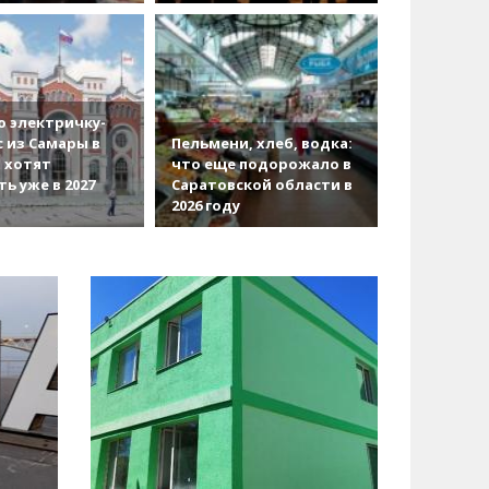
 электричку-
с из Самары в
Пельмени, хлеб, водка:
 хотят
что еще подорожало в
ть уже в 2027
Саратовской области в
2026 году