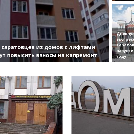
Дневную
экспрес
Саратов
 саратовцев из домов с лифтами
запусти
ут повысить взносы на капремонт
году