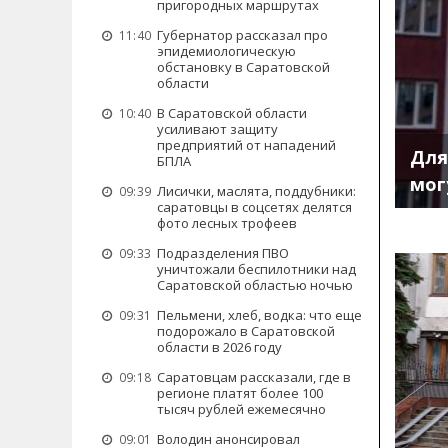
пригородных маршрутах
Губернатор рассказал про
11:40
эпидемиологическую
обстановку в Саратовской
области
В Саратовской области
10:40
усиливают защиту
предприятий от нападений
Для
БПЛА
мог
Лисички, маслята, поддубники:
09:39
саратовцы в соцсетях делятся
фото лесных трофеев
Подразделения ПВО
09:33
уничтожали беспилотники над
Саратовской областью ночью
Пельмени, хлеб, водка: что еще
09:31
подорожало в Саратовской
области в 2026 году
Саратовцам рассказали, где в
09:18
регионе платят более 100
тысяч рублей ежемесячно
Володин анонсировал
09:01