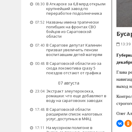
В Аткарске за 6,8 млрд открыли
08:30
крупнейший завод по
переработке подсолнечника
Названы имена трагически
07:52
погибших на фронтах СВО
бойцов из Саратовской
Буса
области
13:39 
В Саратове депутат Калинин
07:40
призвал увеличить пенсии
воспитавшим детей матерям
Губерн
декабря
В Саратовской области из-за
00:48
схода локомотива сразу 5
Глава р
поездов отстают от графика
навигац
07 августа
выход н
Экстракт элеутерококка,
23:04
ромашки: что еще добавляют в
Контрол
воду на саратовских заводах
строгог
В Саратовской области
17:48
Олег Ал
расширили список налоговых
услуг, доступных в МФЦ
На мусорном полигоне в
17:11