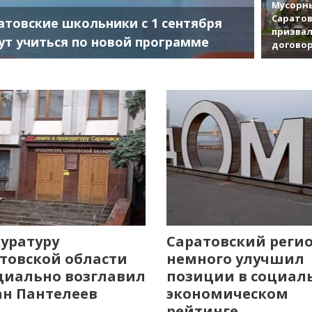
Мусорны
Саратов
атовские школьники с 1 сентября
призвал
ут учиться по новой программе
договор
уратуру
Саратовский реги
товской области
немного улучшил
иально возглавил
позиции в социал
н Пантелеев
экономическом
рейтинге