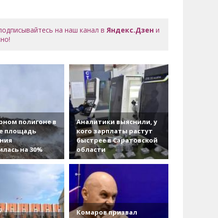
 подписывайтесь на наш канал в
Яндекс.Дзен
и
но!
рном полигоне в
Аналитики выяснили, у
е площадь
кого зарплаты растут
ания
быстрее в Саратовской
лась на 30%
области
Комаров призвал