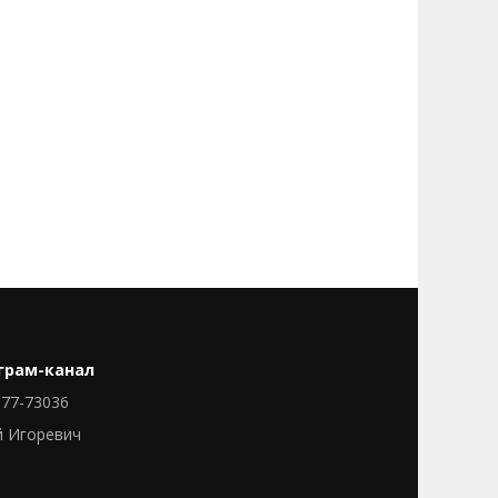
грам-канал
77-73036
й Игоревич