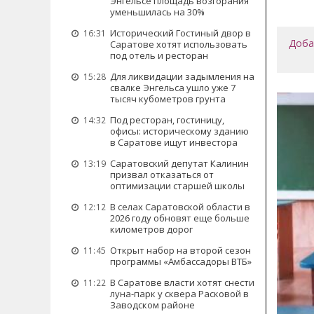
Энгельсе площадь возгорания
уменьшилась на 30%
Исторический Гостиный двор в
16:31
Доба
Саратове хотят использовать
под отель и ресторан
Для ликвидации задымления на
15:28
свалке Энгельса ушло уже 7
тысяч кубометров грунта
Под ресторан, гостиницу,
14:32
офисы: историческому зданию
в Саратове ищут инвестора
Саратовский депутат Калинин
13:19
призвал отказаться от
оптимизации старшей школы
В селах Саратовской области в
12:12
2026 году обновят еще больше
километров дорог
Открыт набор на второй сезон
11:45
программы «Амбассадоры ВТБ»
В Саратове власти хотят снести
11:22
луна-парк у сквера Расковой в
Заводском районе