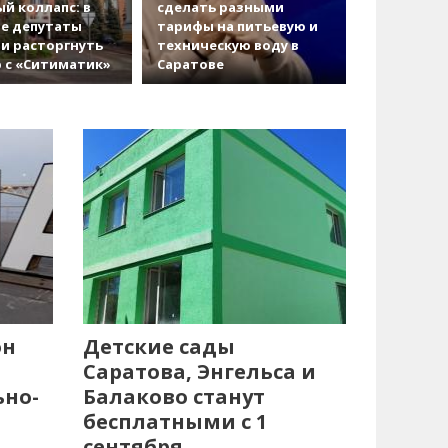
й коллапс: в
сделать разными
е депутаты
тарифы на питьевую и
и расторгнуть
техническую воду в
 с «Ситиматик»
Саратове
он
Детские сады
Саратова, Энгельса и
ьно-
Балаково станут
бесплатными с 1
сентября