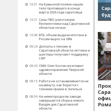
На Кумысной поляне нашли
10:51
Сар
тело пропавшего в конце
марта 2026 года саратовца
буд
Силы ПВО уничтожали
10:21
беспилотники над Саратовской
областью ночью
ВТБ: объем выдачи ипотеки в
10:06
России вырос на 38%
Доплаты к пенсии: в
09:24
Саратовской области летчики и
шахтеры получают поддержку
СФР
СМИ: Олег Костин возглавит
09:20
здравоохранение Тверской
области
Работа не останавливается ни
09:13
Прок
на минуту: как борются с
тлением свалки в Энгельсе
Сара
На нижегородском заводе
08:59
офиц
завершается сборка нового
Рома
Валдая для Саратовской
области