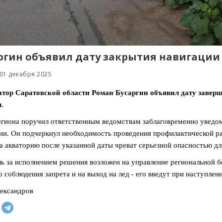
ргин объявил дату закрытия навигации
01 декабря 2025
атор Саратовской области Роман Бусаргин объявил дату заверш
.
егиона поручил ответственным ведомствам заблаговременно уведо
ии. Он подчеркнул необходимость проведения профилактической ра
а акваторию после указанной даты чреват серьезной опасностью дл
ь за исполнением решения возложен на управление региональной б
о соблюдения запрета и на выход на лед - его введут при наступле
ександров