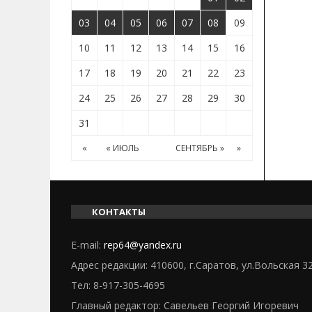
03
04
05
06
07
08
09
10
11
12
13
14
15
16
17
18
19
20
21
22
23
24
25
26
27
28
29
30
31
«
« ИЮЛЬ
СЕНТЯБРЬ »
»
КОНТАКТЫ
E-mail:
rep64@yandex.ru
Адрес редакции: 410600, г.Саратов, ул.Вольская 3
Тел:
8-917-305-4695
Главный редактор: Савельев Георгий Игоревич