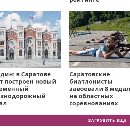
дин: в Саратове
Саратовские
т построен новый
биатлонисты
ременный
завоевали 8 меда
езнодорожный
на областных
ал
соревнованиях
ЗАГРУЗИТЬ ЕЩЕ