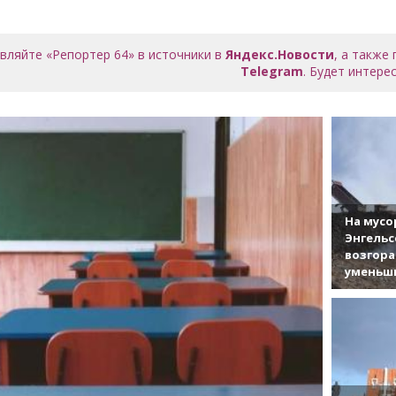
вляйте «Репортер 64» в источники в
Яндекс.Новости
, а также
Telegram
. Будет интерес
На мусо
Энгельс
возгор
уменьши