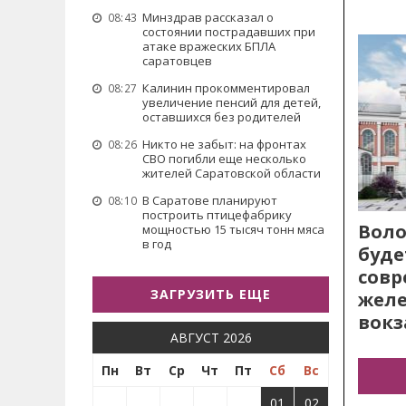
Минздрав рассказал о
08:43
состоянии пострадавших при
атаке вражеских БПЛА
саратовцев
Калинин прокомментировал
08:27
увеличение пенсий для детей,
оставшихся без родителей
Никто не забыт: на фронтах
08:26
СВО погибли еще несколько
жителей Саратовской области
В Саратове планируют
08:10
построить птицефабрику
Воло
мощностью 15 тысяч тонн мяса
в год
буде
сов
ЗАГРУЗИТЬ ЕЩЕ
жел
вокз
АВГУСТ 2026
Пн
Вт
Ср
Чт
Пт
Сб
Вс
01
02