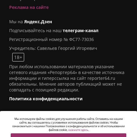
Реклама на сайте
Мы на
Яндекс.Дзен
Подписывайтесь на наш
телеграм-канал
Регистрационный номер № ФС77-73036
Учредитель: Савельев Георгий Игоревич
18+
При любом использовании материалов указание
сетевого издания «Репортер64» в качестве источника
информации и гиперссылка на сайт reporter64.ru
обязательны. Мнение авторов публикаций может не
совпадать с позицией редакции.
Политика конфиденциальности
Мы используем файлы cookies для улучшения работы сайта. Оставаясь на нашем
сайте, вы соглашаетесь с условиями использования файлов cookies. Чтобы
© 2016
СИ «Репортер64»
. Все права защищены -
ознакомиться с нашими Положениями о конфиденциальности и об использовании
Разработка
Alatis Studio
файлов cookie,
нажмите здесь
.