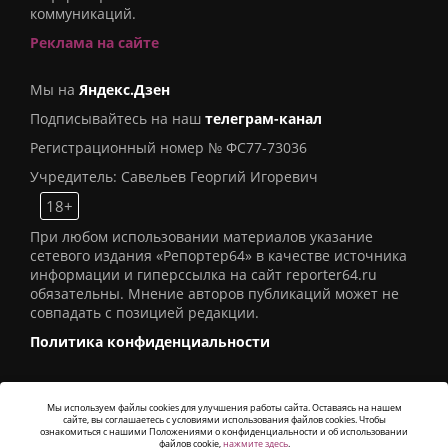
коммуникаций.
Реклама на сайте
Мы на
Яндекс.Дзен
Подписывайтесь на наш
телеграм-канал
Регистрационный номер № ФС77-73036
Учредитель: Савельев Георгий Игоревич
18+
При любом использовании материалов указание
сетевого издания «Репортер64» в качестве источника
информации и гиперссылка на сайт reporter64.ru
обязательны. Мнение авторов публикаций может не
совпадать с позицией редакции.
Политика конфиденциальности
Мы используем файлы cookies для улучшения работы сайта. Оставаясь на нашем
сайте, вы соглашаетесь с условиями использования файлов cookies. Чтобы
© 2016
СИ «Репортер64»
. Все права защищены -
ознакомиться с нашими Положениями о конфиденциальности и об использовании
Разработка
Alatis Studio
файлов cookie,
нажмите здесь
.