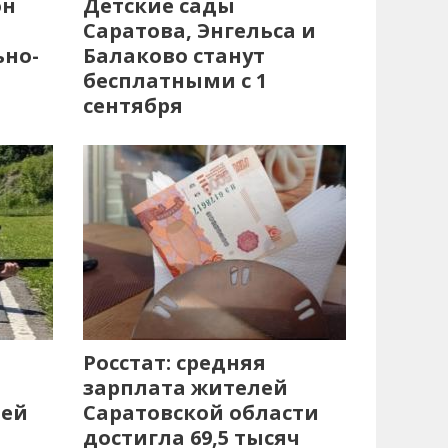
он
Детские сады
Саратова, Энгельса и
ьно-
Балаково станут
бесплатными с 1
сентября
Росстат: средняя
зарплата жителей
лей
Саратовской области
достигла 69,5 тысяч