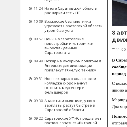
На юге Саратовской области
11:24
расширили сеть LTE
Вражеские беспилотники
10:09
угрожают Саратовской области
утром 6 августа
8 ав
движ
Цены на саратовские
09:57
новостройки и «вторички»
выросли - данные
11:00
Саратовстата
В Сара
Пожар на мусорном полигоне в
09:48
Энгельсе: для ликвидации
сообще
привлекут тяжелую технику
период
Новые кадры: в хвалынском
09:31
колледже скоро начнут
С целью
готовить медсестер и
линию а
фельдшеров
Маршрут
Аналитики выяснили, у кого
09:30
зарплаты растут быстрее в
Для мар
Саратовской области
Помимо 
Саратовское УФНС предлагает
09:22
воспользоваться «Витриной
отправл