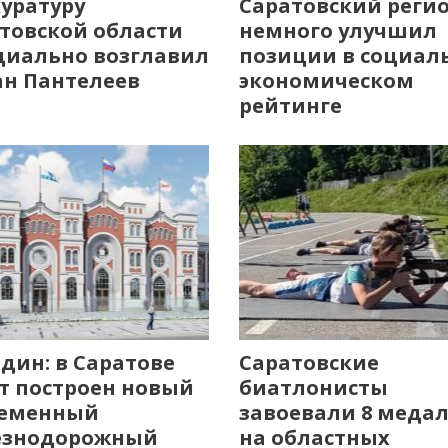
уратуру
Саратовский реги
товской области
немного улучшил
иально возглавил
позиции в социал
н Пантелеев
экономическом
рейтинге
дин: в Саратове
Саратовские
т построен новый
биатлонисты
ременный
завоевали 8 меда
езнодорожный
на областных