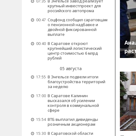
В Энгельсе завод реализует
07:35
крупный инвестпроект для
российского автопрома
Соцфонд сообщил саратовцам
00:47
о пенсионной надбавке и
двойной фиксированной
выплате
Ана
В Саратове откроют
00:40
крупнейший логистический
рас
центр стоимостью 6 млрд
рублей
05 августа
В Энгельсе подвели итоги
17:55
благоустройства территорий
за неделю
В Саратове Калинин
17:00
высказался об усилении
контроля в коммунальной
сфере
ВТБ выплатил дивиденды
15:54
розничным акционерам
В Саратовской области
15:30