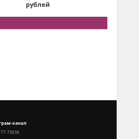
рублей
грам-канал
77-73036