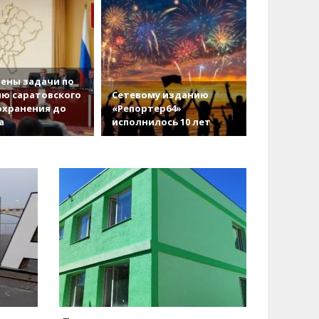
ены задачи по
ю саратовского
Сетевому изданию
охранения до
«Репортер64»
а
исполнилось 10 лет