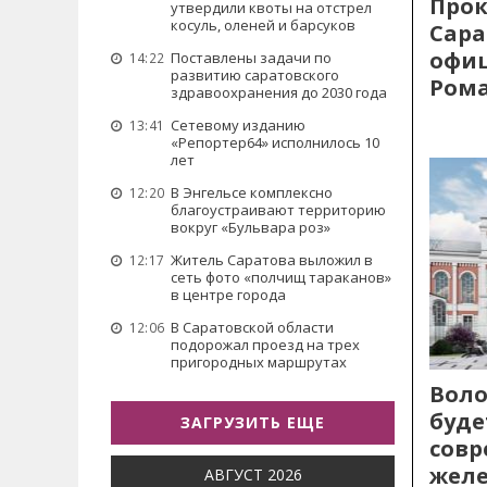
Прок
утвердили квоты на отстрел
косуль, оленей и барсуков
Сара
офиц
Поставлены задачи по
14:22
развитию саратовского
Рома
здравоохранения до 2030 года
Сетевому изданию
13:41
«Репортер64» исполнилось 10
лет
В Энгельсе комплексно
12:20
благоустраивают территорию
вокруг «Бульвара роз»
Житель Саратова выложил в
12:17
сеть фото «полчищ тараканов»
в центре города
В Саратовской области
12:06
подорожал проезд на трех
пригородных маршрутах
Воло
буде
ЗАГРУЗИТЬ ЕЩЕ
сов
жел
АВГУСТ 2026