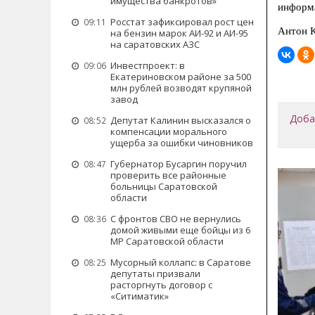
имущества банкротов»
информ
Росстат зафиксировал рост цен
09:11
Антон К
на бензин марок АИ-92 и АИ-95
на саратовских АЗС
Инвестпроект: в
09:06
Екатериновском районе за 500
млн рублей возводят крупяной
завод
Доба
Депутат Калинин высказался о
08:52
компенсации морального
ущерба за ошибки чиновников
Губернатор Бусаргин поручил
08:47
проверить все районные
больницы Саратовской
области
С фронтов СВО не вернулись
08:36
домой живыми еще бойцы из 6
МР Саратовской области
Мусорный коллапс: в Саратове
08:25
депутаты призвали
расторгнуть договор с
«Ситиматик»