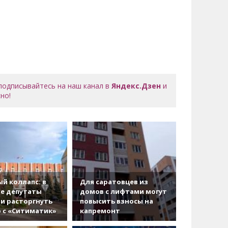
 подписывайтесь на наш канал в
Яндекс.Дзен
и
но!
й коллапс: в
Для саратовцев из
е депутаты
домов с лифтами могут
и расторгнуть
повысить взносы на
 с «Ситиматик»
капремонт