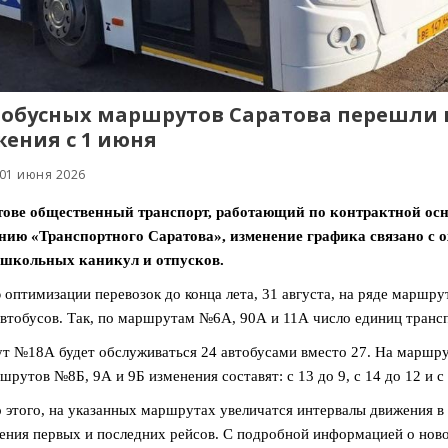
тобусных маршрутов Саратова перешли 
ения с 1 июня
 01 июня 2026
тове общественный транспорт, работающий по контрактной осно
нию «Транспортного Саратова», изменение графика связано с
 школьных каникул и отпусков.
 оптимизации перевозок до конца лета, 31 августа, на ряде маршр
втобусов. Так, по маршрутам №6А, 90А и 11А число единиц трансп
 №18А будет обслуживаться 24 автобусами вместо 27. На маршрут
шрутов №8Б, 9А и 9Б изменения составят: с 13 до 9, с 14 до 12 и с
этого, на указанных маршрутах увеличатся интервалы движения в 
ения первых и последних рейсов. С подробной информацией о нов