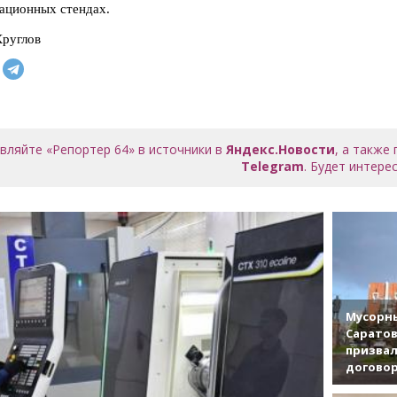
ационных стендах.
руглов
вляйте «Репортер 64» в источники в
Яндекс.Новости
, а также
Telegram
. Будет интерес
Мусорны
Саратов
призвал
договор