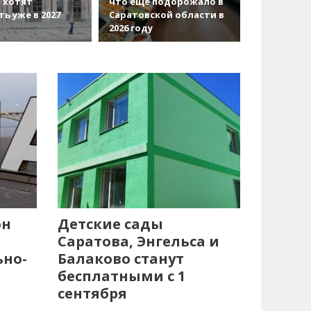
 хотят
что еще подорожало в
ть уже в 2027
Саратовской области в
2026 году
он
Детские сады
Саратова, Энгельса и
ьно-
Балаково станут
бесплатными с 1
сентября