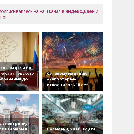
 подписывайтесь на наш канал в
Яндекс.Дзен
и
но!
ены задачи по
ю саратовского
Сетевому изданию
охранения до
«Репортер64»
а
исполнилось 10 лет
 электричку-
с из Самары в
Пельмени, хлеб, водка: