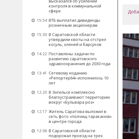
высказался об усилении
контроля в коммунальной
сфере
Доба
ВТБ выплатил дивиденды
15:54
розничным акционерам
В Саратовской области
15:30
утвердили квоты на отстрел
косуль, оленей и барсуков
Поставлены задачи по
14:22
развитию саратовского
здравоохранения до 2030 года
Сетевому изданию
13:41
«Репортер64» исполнилось 10
лет
В Энгельсе комплексно
12:20
благоустраивают территорию
вокруг «Бульвара роз»
Житель Саратова выложил в
12:17
сеть фото «полчищ тараканов»
в центре города
В Саратовской области
12:06
подорожал проезд на трех