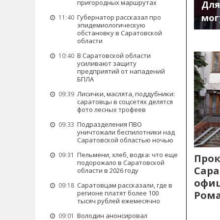
пригородных маршрутах
Для
мог
Губернатор рассказал про
11:40
эпидемиологическую
обстановку в Саратовской
области
В Саратовской области
10:40
усиливают защиту
предприятий от нападений
БПЛА
Лисички, маслята, поддубники:
09:39
саратовцы в соцсетях делятся
фото лесных трофеев
Подразделения ПВО
09:33
уничтожали беспилотники над
Саратовской областью ночью
Пельмени, хлеб, водка: что еще
09:31
Прок
подорожало в Саратовской
Сара
области в 2026 году
офиц
Саратовцам рассказали, где в
09:18
Рома
регионе платят более 100
тысяч рублей ежемесячно
Володин анонсировал
09:01