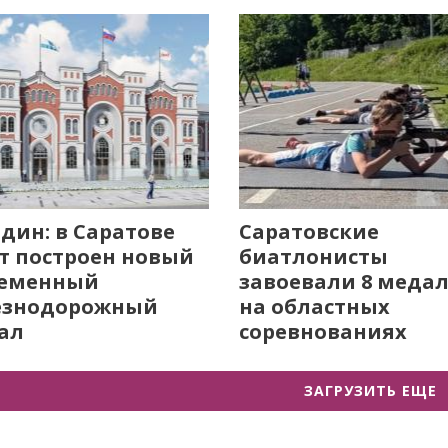
дин: в Саратове
Саратовские
т построен новый
биатлонисты
ременный
завоевали 8 меда
езнодорожный
на областных
ал
соревнованиях
ЗАГРУЗИТЬ ЕЩЕ