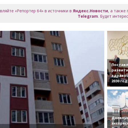
вляйте «Репортер 64» в источники в
Яндекс.Новости
, а также
Telegram
. Будет интерес
Поставл
развити
здраво
2030 год
Дневную
экспрес