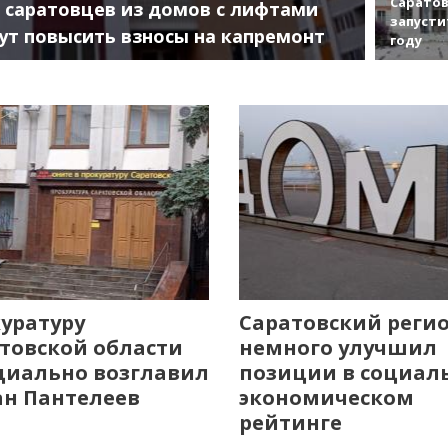
Саратов
 саратовцев из домов с лифтами
запусти
ут повысить взносы на капремонт
году
уратуру
Саратовский реги
товской области
немного улучшил
иально возглавил
позиции в социал
н Пантелеев
экономическом
рейтинге