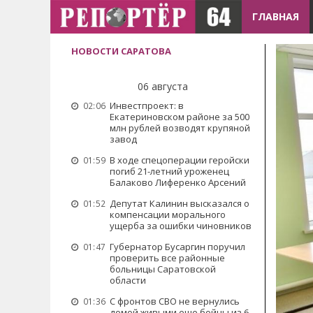
ГЛАВНАЯ
НОВОСТИ САРАТОВА
06 августа
Инвестпроект: в
02:06
Екатериновском районе за 500
млн рублей возводят крупяной
завод
В ходе спецоперации геройски
01:59
погиб 21-летний уроженец
Балаково Лиференко Арсений
Депутат Калинин высказался о
01:52
компенсации морального
ущерба за ошибки чиновников
Губернатор Бусаргин поручил
01:47
проверить все районные
больницы Саратовской
области
С фронтов СВО не вернулись
01:36
домой живыми еще бойцы из 6