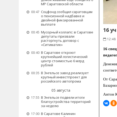
МР Саратовской области
Соцфонд сообщил саратовцам
00:47
о пенсионной надбавке и
двойной фиксированной
выплате
16 у
Мусорный коллапс: в Саратове
00:45
депутаты призвали
12:48
расторгнуть договор с
«Ситиматик»
16 спец
В Саратове откроют
00:40
педагог
крупнейший логистический
центр стоимостью 6 млрд
Денежны
рублей
соответ
В Энгельсе завод реализует
00:35
крупный инвестпроект для
От Сара
российского автопрома
Базарно
05 августа
Антон К
В Энгельсе подвели итоги
17:55
благоустройства территорий
за неделю
В Саратове Калинин
17:00