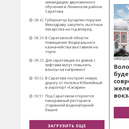
ликвидацию двухсменного
обучения в Ленинском районе
Саратова
Губернатор Бусаргин поручил
08:42
Минздраву закупить льготные
лекарства на год вперед
В Саратовской области
08:34
помещение Федерального
казначейства выставили на
торги
Для саратовцев из домов с
08:20
лифтами могут повысить
Воло
взносы на капремонт
буде
В Саратове построят новую
00:52
сов
дорогу от поселка Юбилейный
жел
в аэропорт «Гагарин»
вокз
Под Саратовом откроется
00:51
панорамный ресторан в
старинной водонапорной
башне
ЗАГРУЗИТЬ ЕЩЕ