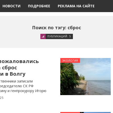
НОВОСТИ
ПОДРОБНЕЕ
РЕКЛАМА НА САЙТЕ
Поиск по тэгу: сброс
ПУБЛИКАЦИЙ: 5
пожаловались
ЭКОЛОГИЯ
 сброс
и в Волгу
твенники записали
редседателю СК РФ
кину и генпрокурору Игорю
й на
025