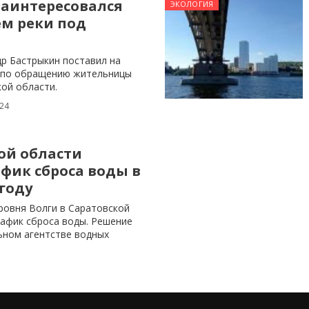
заинтересовался
ЭКОЛОГИЯ
ем реки под
др Бастрыкин поставил на
 по обращению жительницы
ой области.
024
ой области
фик сброса воды в
 году
ровня Волги в Саратовской
рафик сброса воды. Решение
ьном агентстве водных