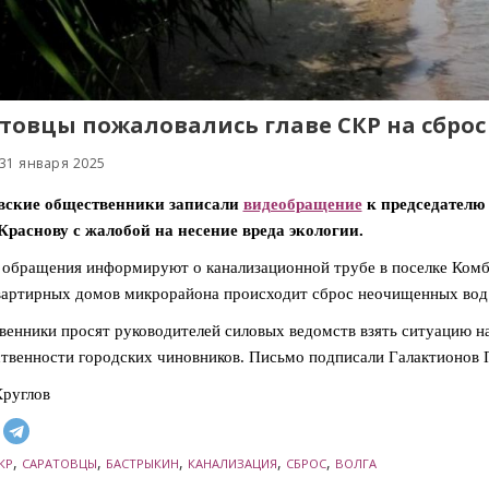
товцы пожаловались главе СКР на сброс
31 января 2025
вские общественники записали
видеобращение
к председателю
раснову с жалобой на несение вреда экологии.
обращения информируют о канализационной трубе в поселке Комбай
артирных домов микрорайона происходит сброс неочищенных вод ч
енники просят руководителей силовых ведомств взять ситуацию на
ственности городских чиновников. Письмо подписали Галактионов 
руглов
,
,
,
,
,
КР
САРАТОВЦЫ
БАСТРЫКИН
КАНАЛИЗАЦИЯ
СБРОС
ВОЛГА