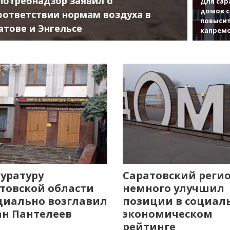
потребнадзор заявил о
Для сар
домов с
оответствии нормам воздуха в
повысит
атове и Энгельсе
капрем
уратуру
Саратовский реги
товской области
немного улучшил
иально возглавил
позиции в социал
н Пантелеев
экономическом
рейтинге