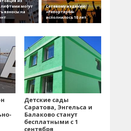
атовцев из
 лифтами могут
Сетевому изданию
ь взносы на
«Репортер64»
онт
исполнилось 10 лет
он
Детские сады
Саратова, Энгельса и
ьно-
Балаково станут
бесплатными с 1
сентября