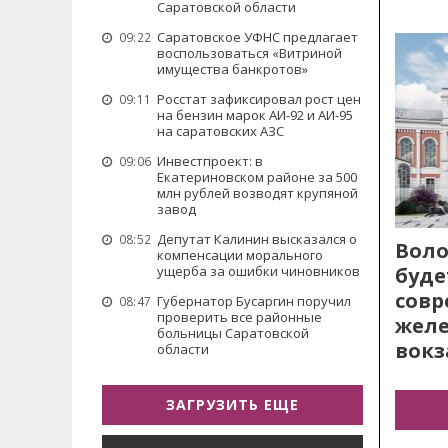
Саратовской области
Саратовское УФНС предлагает
09:22
воспользоваться «Витриной
имущества банкротов»
Росстат зафиксировал рост цен
09:11
на бензин марок АИ-92 и АИ-95
на саратовских АЗС
Инвестпроект: в
09:06
Екатериновском районе за 500
млн рублей возводят крупяной
завод
Депутат Калинин высказался о
08:52
Воло
компенсации морального
буде
ущерба за ошибки чиновников
сов
Губернатор Бусаргин поручил
08:47
проверить все районные
жел
больницы Саратовской
вокз
области
ЗАГРУЗИТЬ ЕЩЕ