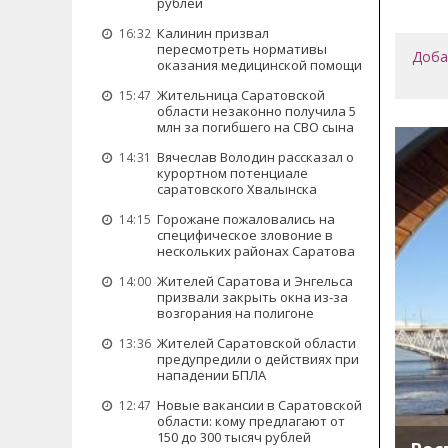
рублей
Калинин призвал
16:32
пересмотреть нормативы
Доба
оказания медицинской помощи
Жительница Саратовской
15:47
области незаконно получила 5
млн за погибшего на СВО сына
Вячеслав Володин рассказал о
14:31
курортном потенциале
саратовского Хвалынска
Горожане пожаловались на
14:15
специфическое зловоние в
нескольких районах Саратова
Жителей Саратова и Энгельса
14:00
призвали закрыть окна из-за
возгорания на полигоне
Жителей Саратовской области
13:36
предупредили о действиях при
нападении БПЛА
Новые вакансии в Саратовской
12:47
области: кому предлагают от
150 до 300 тысяч рублей