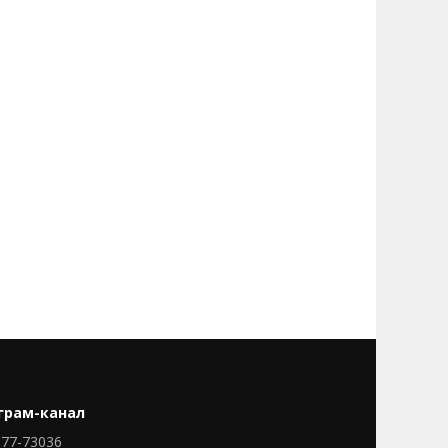
грам-канал
77-73036