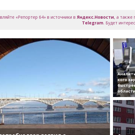
вляйте «Репортер 64» в источники в
Яндекс.Новости
, а также
Telegram
. Будет интерес
Аналити
кого за
быстрее
област