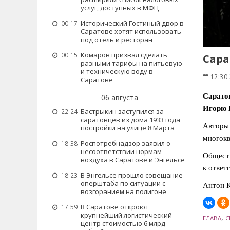
услуг, доступных в МФЦ
Исторический Гостиный двор в
00:17
Саратове хотят использовать
под отель и ресторан
Комаров призвал сделать
00:15
Сара
разными тарифы на питьевую
и техническую воду в
12:30 
Саратове
Сарато
06 августа
Игорю К
Бастрыкин заступился за
22:24
саратовцев из дома 1933 года
Авторы 
постройки на улице 8 Марта
многокв
Роспотребнадзор заявил о
18:38
несоответствии нормам
Обществ
воздуха в Саратове и Энгельсе
к ответ
В Энгельсе прошло совещание
18:23
оперштаба по ситуации с
Антон К
возгоранием на полигоне
В Саратове откроют
17:59
крупнейший логистический
,
ГЛАВА
С
центр стоимостью 6 млрд