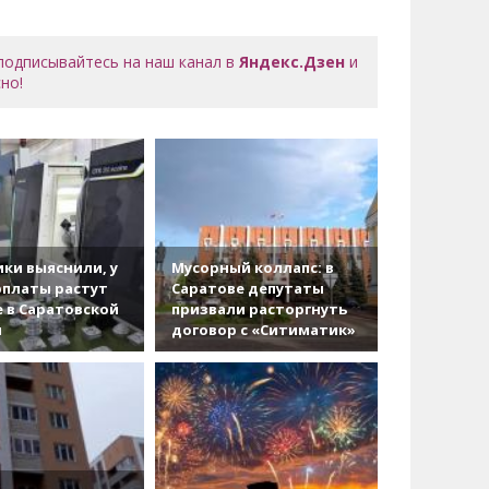
 подписывайтесь на наш канал в
Яндекс.Дзен
и
но!
ки выяснили, у
Мусорный коллапс: в
рплаты растут
Саратове депутаты
 в Саратовской
призвали расторгнуть
и
договор с «Ситиматик»