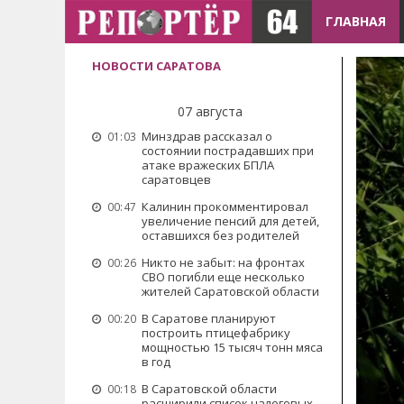
ГЛАВНАЯ
НОВОСТИ САРАТОВА
07 августа
Минздрав рассказал о
01:03
состоянии пострадавших при
атаке вражеских БПЛА
саратовцев
Калинин прокомментировал
00:47
увеличение пенсий для детей,
оставшихся без родителей
Никто не забыт: на фронтах
00:26
СВО погибли еще несколько
жителей Саратовской области
В Саратове планируют
00:20
построить птицефабрику
мощностью 15 тысяч тонн мяса
в год
В Саратовской области
00:18
расширили список налоговых