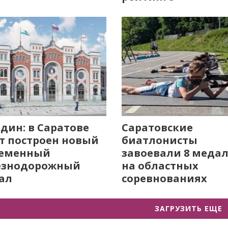
дин: в Саратове
Саратовские
т построен новый
биатлонисты
ременный
завоевали 8 меда
езнодорожный
на областных
ал
соревнованиях
ЗАГРУЗИТЬ ЕЩЕ