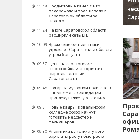
Рос
Продуктовые качели: что
11:48
нес
подорожало и подешевело в
Саратовской области за
Сар
неделю
На юге Саратовской области
11:24
расширили сеть LTE
Вражеские беспилотники
10:09
угрожают Саратовской области
утром 6 августа
Цены на саратовские
09:57
новостройки и «вторички»
выросли - данные
Саратовстата
Пожар на мусорном полигоне в
09:48
Энгельсе: для ликвидации
привлекут тяжелую технику
Прок
Новые кадры: в хвалынском
09:31
колледже скоро начнут
Сара
готовить медсестер и
офиц
фельдшеров
Рома
Аналитики выяснили, у кого
09:30
зарплаты растут быстрее в