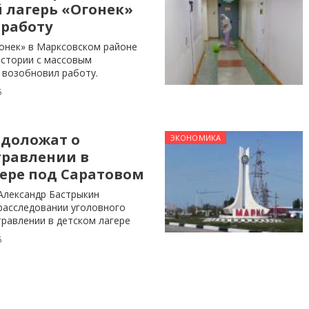
 лагерь «Огонек»
 работу
гонек» в Марксовском районе
истории с массовым
 возобновил работу.
5
 доложат о
ЭКОНОМИКА
травлении в
ере под Саратовом
Александр Бастрыкин
 расследовании уголовного
травлении в детском лагере
5