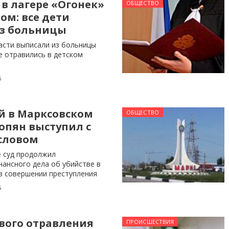
в лагере «Огонек»
ОБЩЕСТВО
ом: все дети
з больницы
асти выписали из больницы
е отравились в детском
5
 в Марксовском
ОБЩЕСТВО
опян выступил с
словом
е суд продолжил
нансного дела об убийстве в
в совершении преступления
5
вого отравления
ПРОИСШЕСТВИЯ