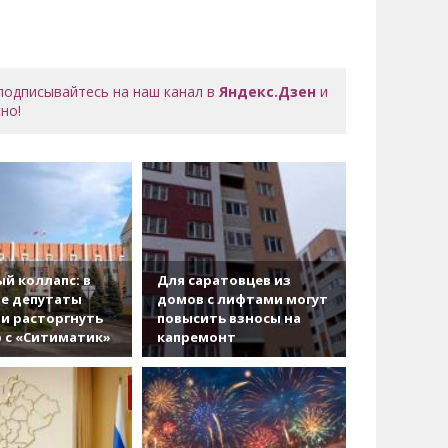
 подписывайтесь на наш канал в
Яндекс.Дзен
и
но!
й коллапс: в
Для саратовцев из
е депутаты
домов с лифтами могут
и расторгнуть
повысить взносы на
 с «Ситиматик»
капремонт