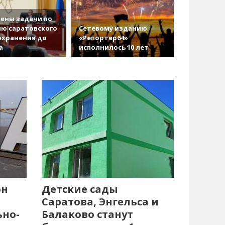
ены задачи по
ю саратовского
Сетевому изданию
охранения до
«Репортер64»
а
исполнилось 10 лет
он
Детские сады
Саратова, Энгельса и
ьно-
Балаково станут