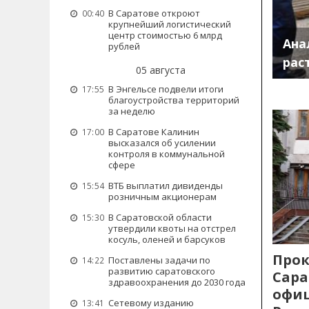
В Саратове откроют
00:40
крупнейший логистический
центр стоимостью 6 млрд
Ана
рублей
рас
05 августа
В Энгельсе подвели итоги
17:55
благоустройства территорий
за неделю
В Саратове Калинин
17:00
высказался об усилении
контроля в коммунальной
сфере
ВТБ выплатил дивиденды
15:54
розничным акционерам
В Саратовской области
15:30
утвердили квоты на отстрел
косуль, оленей и барсуков
Прок
Поставлены задачи по
14:22
развитию саратовского
Сара
здравоохранения до 2030 года
офиц
Сетевому изданию
13:41