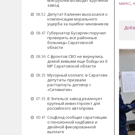
млн рублей возводят крупяной
,
МАРКС
завод
Депутат Калинин высказался о
08:52
компенсации морального
ущерба за ошибки чиновников
Доба
Губернатор Бусаргин поручил
08:47
проверить все районные
больницы Саратовской
области
С фронтов СВО не вернулись
08:36
домой живыми еще бойцы из 6
МР Саратовской области
Мусорный коллапс: в Саратове
08:25
депутаты призвали
расторгнуть договор с
«Ситиматик»
В Энгельсе завод реализует
07:35
крупный инвестпроект для
российского автопрома
Соцфонд сообщил саратовцам
00:47
о пенсионной надбавке и
двойной фиксированной
выплате