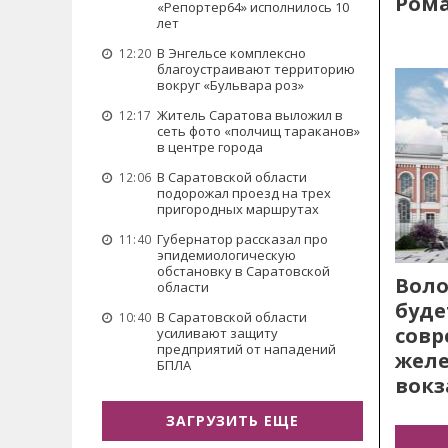
Рома
«Репортер64» исполнилось 10
лет
В Энгельсе комплексно
12:20
благоустраивают территорию
вокруг «Бульвара роз»
Житель Саратова выложил в
12:17
сеть фото «полчищ тараканов»
в центре города
В Саратовской области
12:06
подорожал проезд на трех
пригородных маршрутах
Губернатор рассказал про
11:40
эпидемиологическую
обстановку в Саратовской
Воло
области
буде
В Саратовской области
10:40
сов
усиливают защиту
предприятий от нападений
жел
БПЛА
вокз
ЗАГРУЗИТЬ ЕЩЕ