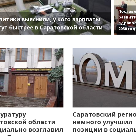
Поставл
развити
литики выяснили, у кого зарплаты
здраво
тут быстрее в Саратовской области
2030 год
уратуру
Саратовский реги
товской области
немного улучшил
иально возглавил
позиции в социал