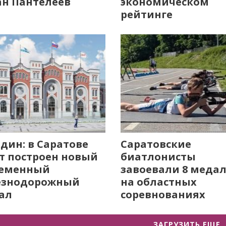
н Пантелеев
экономическом
рейтинге
дин: в Саратове
Саратовские
т построен новый
биатлонисты
ременный
завоевали 8 меда
езнодорожный
на областных
ал
соревнованиях
ЗАГРУЗИТЬ ЕЩЕ