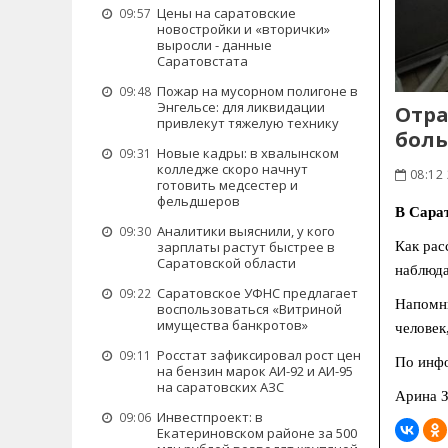
Цены на саратовские
09:57
новостройки и «вторички»
выросли - данные
Саратовстата
Пожар на мусорном полигоне в
09:48
Энгельсе: для ликвидации
Отра
привлекут тяжелую технику
бол
Новые кадры: в хвалынском
09:31
колледже скоро начнут
08:12
готовить медсестер и
фельдшеров
В Сарат
Аналитики выяснили, у кого
09:30
Как рас
зарплаты растут быстрее в
Саратовской области
наблюда
Саратовское УФНС предлагает
09:22
Напомни
воспользоваться «Витриной
имущества банкротов»
человек
Росстат зафиксировал рост цен
09:11
По инфо
на бензин марок АИ-92 и АИ-95
на саратовских АЗС
Арина З
Инвестпроект: в
09:06
Екатериновском районе за 500