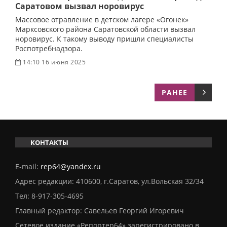
Саратовом вызвал норовирус
Массовое отравление в детском лагере «Огонек»
Марксовского района Саратовской области вызвал
норовирус. К такому выводу пришли специалисты
Роспотребнадзора.
14:10 16 июня 2025
РАНЕЕ
КОНТАКТЫ
E-mail:
rep64@yandex.ru
Адрес редакции: 410600, г.Саратов, ул.Вольская 32/34
Тел:
8-917-305-4695
Главный редактор: Савельев Георгий Игоревич
Сетевое издание «Репортер64» зарегистрировано в