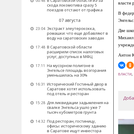
В Саратовской области из-за
00:48
власти 
схода локомотива сразу 5
поездов отстают от графика
В федер
07 августа
Энгельс
Экстракт элеутерококка,
23:04
Две шко
ромашки: что еще добавляют в
Михаил 
воду на саратовских заводах
учрежд
В Саратовской области
17:48
расширили список налоговых
Антон К
услуг, доступных в МФЦ
На мусорном полигоне в
17:11
Энгельсе площадь возгорания
,
ВЛАСТИ
уменьшилась на 30%
Исторический Гостиный двор в
16:31
Саратове хотят использовать
под отель и ресторан
Доба
Для ликвидации задымления на
15:28
свалке Энгельса ушло уже 7
тысяч кубометров грунта
Под ресторан, гостиницу,
14:32
офисы: историческому зданию
в Саратове ищут инвестора