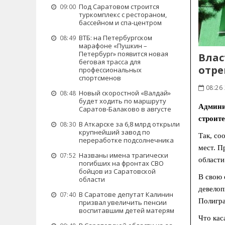
Под Саратовом строится
09:00
туркомплекс с рестораном,
бассейном и спа-центром
ВТБ: на Петербургском
08:49
марафоне «Пушкин –
Петербург» появится новая
Влас
беговая трасса для
отр
профессиональных
спортсменов
08:26 
Новый скоростной «Валдай»
08:48
будет ходить по маршруту
Админи
Саратов-Балаково в августе
строит
В Аткарске за 6,8 млрд открыли
08:30
крупнейший завод по
Так, со
переработке подсолнечника
мест. П
Названы имена трагически
07:52
области
погибших на фронтах СВО
бойцов из Саратовской
В свою 
области
девелоп
В Саратове депутат Калинин
07:40
Полигра
призвал увеличить пенсии
воспитавшим детей матерям
Что кас