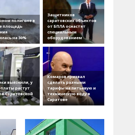
Защитников
рном полигоне в
саратовских объектов
е площадь
от БПЛА оснастят
ания
специальным
лась на 30%
оборудованием
Комаров призвал
ки выяснили, у
сделать разными
рплаты растут
тарифы на питьевую и
 в Саратовской
техническую воду в
и
Саратове