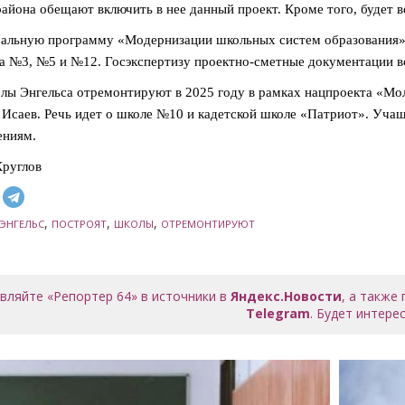
района обещают включить в нее данный проект. Кроме того, будет 
альную программу «Модернизации школьных систем образования» 
а №3, №5 и №12. Госэкспертизу проектно-сметные документации в
лы Энгельса отремонтируют в 2025 году в рамках нацпроекта «Моло
Исаев. Речь идет о школе №10 и кадетской школе «Патриот». Учащ
ениям.
руглов
,
,
,
ЭНГЕЛЬС
ПОСТРОЯТ
ШКОЛЫ
ОТРЕМОНТИРУЮТ
вляйте «Репортер 64» в источники в
Яндекс.Новости
, а также
Telegram
. Будет интерес