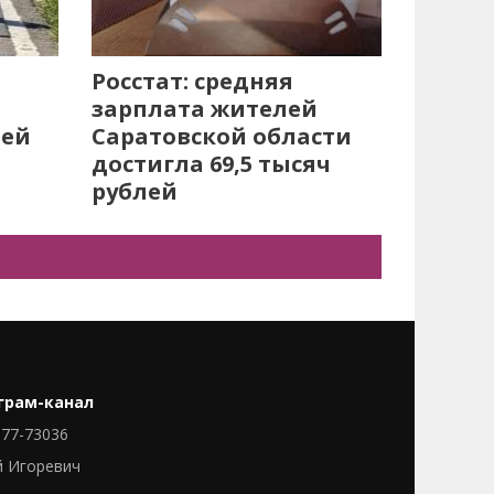
Росстат: средняя
зарплата жителей
лей
Саратовской области
достигла 69,5 тысяч
рублей
грам-канал
77-73036
й Игоревич