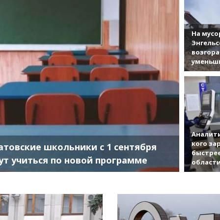
На мусо
Энгельс
возгор
уменьши
Аналити
кого за
атовские школьники с 1 сентября
быстрее
ут учиться по новой программе
област