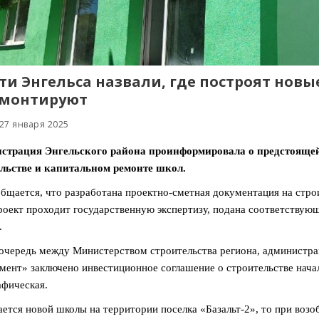
ти Энгельса назвали, где построят нов
емонтируют
27 января 2025
страция Энгельского района проинформировала о предстоящей 
ельстве и капитальном ремонте школ.
общается, что разработана проектно-сметная документация на стр
роект проходит государственную экспертизу, подана соответствующ
.
очередь между Министерством строительства региона, админист
мент» заключено инвестиционное соглашение о строительстве нача
фическая.
ается новой школы на территории поселка «Базальт-2», то при во