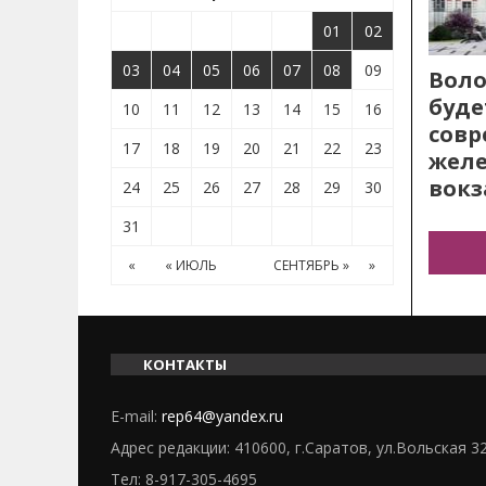
01
02
03
04
05
06
07
08
09
Воло
буде
10
11
12
13
14
15
16
сов
17
18
19
20
21
22
23
жел
вокз
24
25
26
27
28
29
30
31
«
« ИЮЛЬ
СЕНТЯБРЬ »
»
КОНТАКТЫ
E-mail:
rep64@yandex.ru
Адрес редакции: 410600, г.Саратов, ул.Вольская 3
Тел:
8-917-305-4695