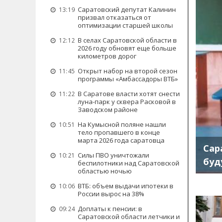
Саратовский депутат Калинин
13:19
призвал отказаться от
оптимизации старшей школы
В селах Саратовской области в
12:12
2026 году обновят еще больше
километров дорог
Открыт набор на второй сезон
11:45
программы «Амбассадоры ВТБ»
В Саратове власти хотят снести
11:22
луна-парк у сквера Расковой в
Заводском районе
На Кумысной поляне нашли
10:51
тело пропавшего в конце
марта 2026 года саратовца
Сар
Силы ПВО уничтожали
10:21
буд
беспилотники над Саратовской
областью ночью
ВТБ: объем выдачи ипотеки в
10:06
России вырос на 38%
Доплаты к пенсии: в
09:24
Саратовской области летчики и