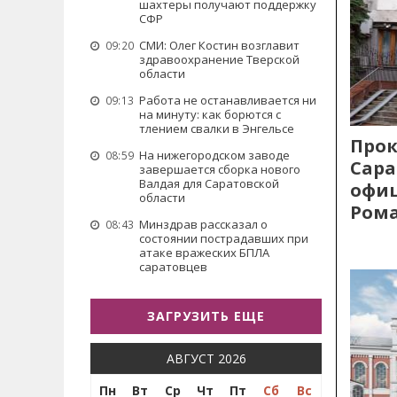
шахтеры получают поддержку
СФР
СМИ: Олег Костин возглавит
09:20
здравоохранение Тверской
области
Работа не останавливается ни
09:13
на минуту: как борются с
тлением свалки в Энгельсе
Прок
На нижегородском заводе
08:59
Сара
завершается сборка нового
Валдая для Саратовской
офиц
области
Рома
Минздрав рассказал о
08:43
состоянии пострадавших при
атаке вражеских БПЛА
саратовцев
ЗАГРУЗИТЬ ЕЩЕ
АВГУСТ 2026
Пн
Вт
Ср
Чт
Пт
Сб
Вс