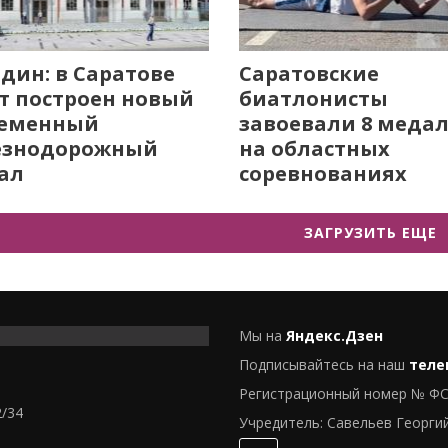
дин: в Саратове
Саратовские
т построен новый
биатлонисты
ременный
завоевали 8 меда
езнодорожный
на областных
ал
соревнованиях
ЗАГРУЗИТЬ ЕЩЕ
Мы на
Яндекс.Дзен
Подписывайтесь на наш
теле
Регистрационный номер № ФС
2/34
Учредитель: Савельев Георги