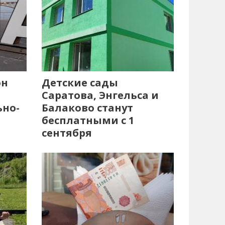
он
Детские сады
Саратова, Энгельса и
ьно-
Балаково станут
бесплатными с 1
сентября