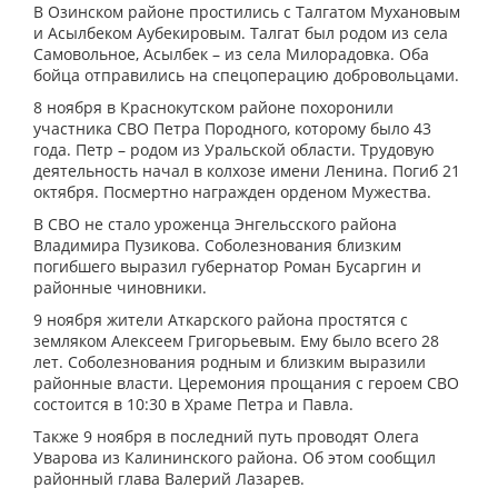
В Озинском районе простились с Талгатом Мухановым
и Асылбеком Аубекировым. Талгат был родом из села
Самовольное, Асылбек – из села Милорадовка. Оба
бойца отправились на спецоперацию добровольцами.
8 ноября в Краснокутском районе похоронили
участника СВО Петра Породного, которому было 43
года. Петр – родом из Уральской области. Трудовую
деятельность начал в колхозе имени Ленина. Погиб 21
октября. Посмертно награжден орденом Мужества.
В СВО не стало уроженца Энгельсского района
Владимира Пузикова. Соболезнования близким
погибшего выразил губернатор Роман Бусаргин и
районные чиновники.
9 ноября жители Аткарского района простятся с
земляком Алексеем Григорьевым. Ему было всего 28
лет. Соболезнования родным и близким выразили
районные власти. Церемония прощания с героем СВО
состоится в 10:30 в Храме Петра и Павла.
Также 9 ноября в последний путь проводят Олега
Уварова из Калининского района. Об этом сообщил
районный глава Валерий Лазарев.