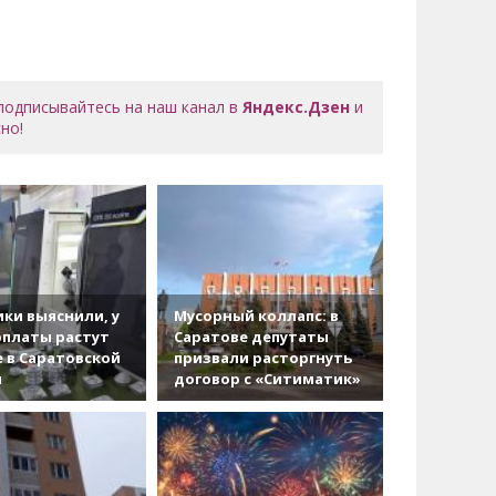
 подписывайтесь на наш канал в
Яндекс.Дзен
и
но!
ки выяснили, у
Мусорный коллапс: в
рплаты растут
Саратове депутаты
 в Саратовской
призвали расторгнуть
и
договор с «Ситиматик»