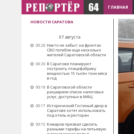
ГЛАВНАЯ
НОВОСТИ САРАТОВА
07 августа
Никто не забыт: на фронтах
00:26
СВО погибли еще несколько
жителей Саратовской области
В Саратове планируют
00:20
построить птицефабрику
мощностью 15 тысяч тонн мяса
в год
В Саратовской области
00:18
расширили список налоговых
услуг, доступных в МФЦ
Исторический Гостиный двор в
00:17
Саратове хотят использовать
под отель и ресторан
Комаров призвал сделать
00:15
разными тарифы на питьевую
и техническую воду в