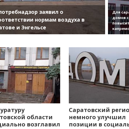
потребнадзор заявил о
Для сар
домов с
оответствии нормам воздуха в
повысит
атове и Энгельсе
капрем
уратуру
Саратовский реги
товской области
немного улучшил
иально возглавил
позиции в социал