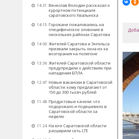
Вячеслав Володин рассказал о
14:31
курортном потенциале
саратовского Хвалынска
Горожане пожаловались на
14:15
специфическое зловоние в
Доба
нескольких районах Саратова
Жителей Саратова и Энгельса
14:00
призвали закрыть окна из-за
возгорания на полигоне
Жителей Саратовской области
13:36
предупредили о действиях при
нападении БПЛА
Новые вакансии в Саратовской
12:47
области: кому предлагают от
150 до 300 тысяч рублей
Продуктовые качели: что
11:48
подорожало и подешевело в
Саратовской области за
неделю
На юге Саратовской области
11:24
расширили сеть LTE