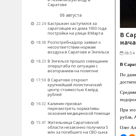
Саратове
06 августа
Бастрыкин заступился за
22:24
саратовцев из дома 1933 года
постройки на улице 8 Марта
В Са
нача
Роспотребнадзор заявил о
18:38
несоответствии нормам
воздуха в Саратове и Энгельсе
08:54
В Энгельсе прошло совещание
18:23
В Сарат
оперштаба по ситуации с
возгоранием на полигоне
По данн
В Саратове откроют
17:59
достигн
крупнейший логистический
центр стоимостью 6 млрд
Средняя
рублей
подорож
Калинин призвал
16:32
пересмотреть нормативы
При это
оказания медицинской помощи
рубля, 
Жительница Саратовской
15:47
области незаконно получила 5
Олег Ал
млн за погибшего на СВО сына