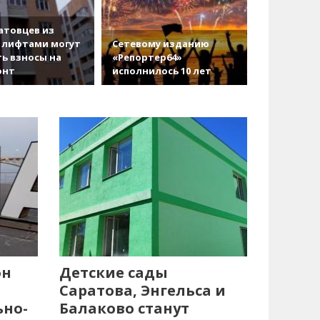
атовцев из
 лифтами могут
Сетевому изданию
ь взносы на
«Репортер64»
онт
исполнилось 10 лет
он
Детские сады
Саратова, Энгельса и
ьно-
Балаково станут