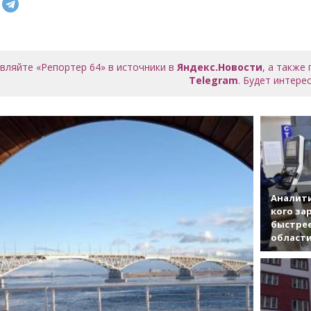
вляйте «Репортер 64» в источники в
Яндекс.Новости
, а также
Telegram
. Будет интерес
Аналити
кого за
быстрее
област