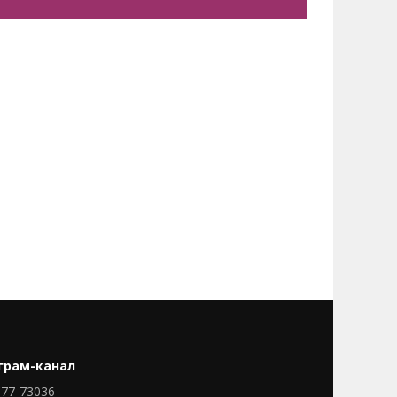
грам-канал
77-73036