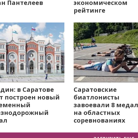
н Пантелеев
экономическом
рейтинге
дин: в Саратове
Саратовские
т построен новый
биатлонисты
ременный
завоевали 8 меда
езнодорожный
на областных
ал
соревнованиях