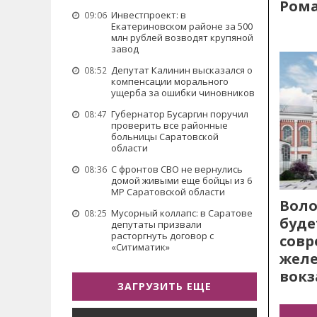
Рома
Инвестпроект: в
09:06
Екатериновском районе за 500
млн рублей возводят крупяной
завод
Депутат Калинин высказался о
08:52
компенсации морального
ущерба за ошибки чиновников
Губернатор Бусаргин поручил
08:47
проверить все районные
больницы Саратовской
области
С фронтов СВО не вернулись
08:36
домой живыми еще бойцы из 6
МР Саратовской области
Воло
Мусорный коллапс: в Саратове
08:25
буде
депутаты призвали
расторгнуть договор с
сов
«Ситиматик»
жел
вокз
ЗАГРУЗИТЬ ЕЩЕ