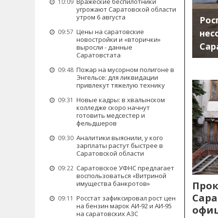
Вражеские беспилотники
10:09
угрожают Саратовской области
утром 6 августа
Рос
нес
Цены на саратовские
09:57
новостройки и «вторички»
Сар
выросли - данные
Саратовстата
Пожар на мусорном полигоне в
09:48
Энгельсе: для ликвидации
привлекут тяжелую технику
Новые кадры: в хвалынском
09:31
колледже скоро начнут
готовить медсестер и
фельдшеров
Аналитики выяснили, у кого
09:30
зарплаты растут быстрее в
Саратовской области
Саратовское УФНС предлагает
09:22
воспользоваться «Витриной
Прок
имущества банкротов»
Сара
Росстат зафиксировал рост цен
09:11
на бензин марок АИ-92 и АИ-95
офиц
на саратовских АЗС