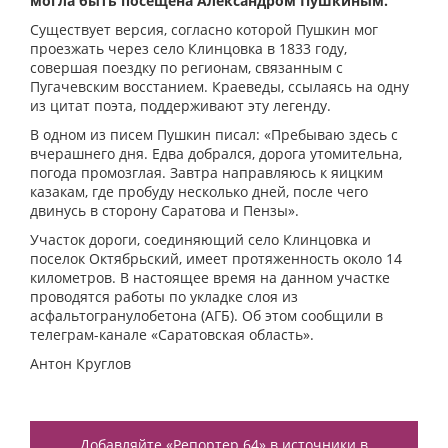
могла быть посещена Александром Пушкиным.
Существует версия, согласно которой Пушкин мог
проезжать через село Клинцовка в 1833 году,
совершая поездку по регионам, связанным с
Пугачевским восстанием. Краеведы, ссылаясь на одну
из цитат поэта, поддерживают эту легенду.
В одном из писем Пушкин писал: «Пребываю здесь с
вчерашнего дня. Едва добрался, дорога утомительна,
погода промозглая. Завтра направляюсь к яицким
казакам, где пробуду несколько дней, после чего
двинусь в сторону Саратова и Пензы».
Участок дороги, соединяющий село Клинцовка и
поселок Октябрьский, имеет протяженность около 14
километров. В настоящее время на данном участке
проводятся работы по укладке слоя из
асфальтогранулобетона (АГБ). Об этом сообщили в
телеграм-канале «Саратовская область».
Антон Круглов
Добавляйте «Репортер 64» в источники в