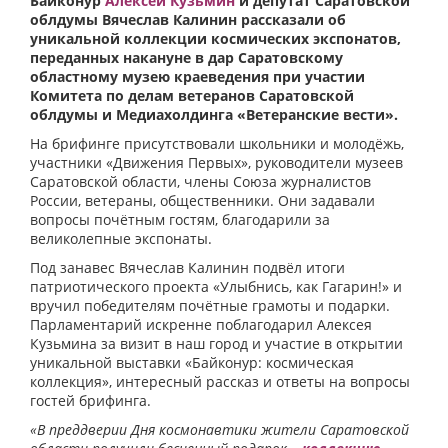
Байконур
Алексей Кузьмин
и депутат Саратовской
облдумы Вячеслав Калинин рассказали об
уникальной коллекции космических экспонатов,
переданных накануне в дар Саратовскому
областному музею краеведения при участии
Комитета по делам ветеранов Саратовской
облдумы и Медиахолдинга «Ветеранские вести».
На брифинге присутствовали школьники и молодёжь,
участники «Движения Первых», руководители музеев
Саратовской области, члены Союза журналистов
России, ветераны, общественники. Они задавали
вопросы почётным гостям, благодарили за
великолепные экспонаты.
Под занавес Вячеслав Калинин подвёл итоги
патриотического проекта «Улыбнись, как Гагарин!» и
вручил победителям почётные грамоты и подарки.
Парламентарий искренне поблагодарил Алексея
Кузьмина за визит в наш город и участие в открытии
уникальной выставки «Байконур: космическая
коллекция», интересный рассказ и ответы на вопросы
гостей брифинга.
«В преддверии Дня космонавтики жители Саратовской