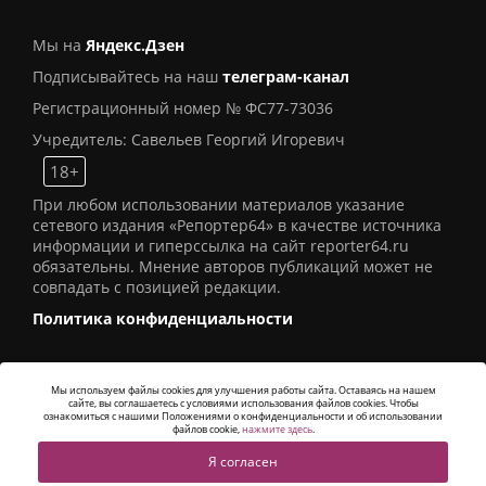
Мы на
Яндекс.Дзен
Подписывайтесь на наш
телеграм-канал
Регистрационный номер № ФС77-73036
Учредитель: Савельев Георгий Игоревич
18+
При любом использовании материалов указание
сетевого издания «Репортер64» в качестве источника
информации и гиперссылка на сайт reporter64.ru
обязательны. Мнение авторов публикаций может не
совпадать с позицией редакции.
Политика конфиденциальности
Мы используем файлы cookies для улучшения работы сайта. Оставаясь на нашем
сайте, вы соглашаетесь с условиями использования файлов cookies. Чтобы
© 2016
СИ «Репортер64»
. Все права защищены -
ознакомиться с нашими Положениями о конфиденциальности и об использовании
Разработка
Alatis Studio
файлов cookie,
нажмите здесь
.
Я согласен