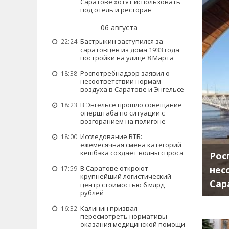
Саратове хотят использовать
под отель и ресторан
06 августа
Бастрыкин заступился за
22:24
саратовцев из дома 1933 года
постройки на улице 8 Марта
Роспотребнадзор заявил о
18:38
несоответствии нормам
воздуха в Саратове и Энгельсе
В Энгельсе прошло совещание
18:23
оперштаба по ситуации с
возгоранием на полигоне
Исследование ВТБ:
18:00
ежемесячная смена категорий
кешбэка создает волны спроса
Рос
нес
В Саратове откроют
17:59
крупнейший логистический
Сар
центр стоимостью 6 млрд
рублей
Калинин призвал
16:32
пересмотреть нормативы
оказания медицинской помощи