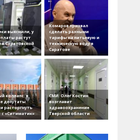
Комаров призвал
ки выяснили, у
сделать разными
рплаты растут
тарифы на питьевую и
 в Саратовской
техническую воду в
и
Саратове
й коллапс: в
СМИ: Олег Костин
е депутаты
возглавит
и расторгнуть
здравоохранение
 с «Ситиматик»
Тверской области