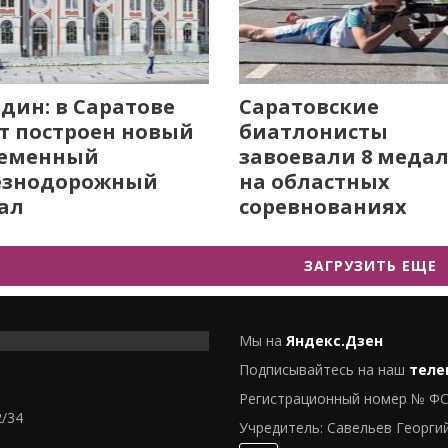
дин: в Саратове
Саратовские
т построен новый
биатлонисты
ременный
завоевали 8 меда
езнодорожный
на областных
ал
соревнованиях
ЗАГРУЗИТЬ ЕЩЕ
Мы на
Яндекс.Дзен
Подписывайтесь на наш
теле
Регистрационный номер № ФС
2/34
Учредитель: Савельев Георги