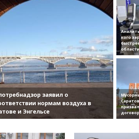
Аналити
кого за
быстрее
област
потребнадзор заявил о
Мусорны
Саратов
оответствии нормам воздуха в
призвал
атове и Энгельсе
договор