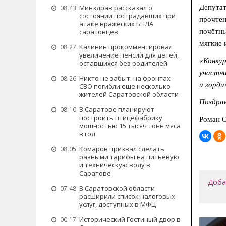
Депутат
Минздрав рассказал о
08:43
состоянии пострадавших при
прочтен
атаке вражеских БПЛА
почётны
саратовцев
мягкие 
Калинин прокомментировал
08:27
увеличение пенсий для детей,
«Конкур
оставшихся без родителей
участни
Никто не забыт: на фронтах
08:26
и горди
СВО погибли еще несколько
жителей Саратовской области
Поздрав
В Саратове планируют
08:10
построить птицефабрику
Роман 
мощностью 15 тысяч тонн мяса
в год
Комаров призвал сделать
08:05
разными тарифы на питьевую
и техническую воду в
Саратове
Доба
В Саратовской области
07:48
расширили список налоговых
услуг, доступных в МФЦ
Исторический Гостиный двор в
00:17