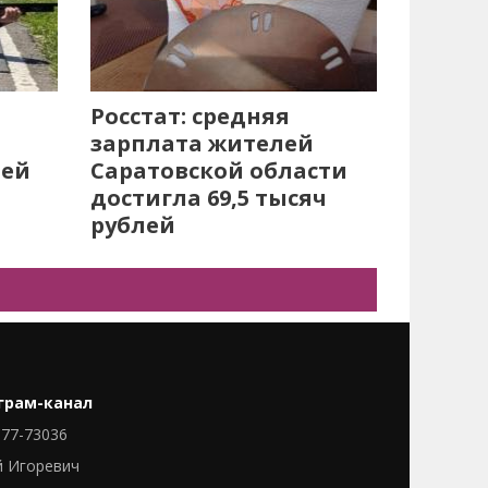
Росстат: средняя
зарплата жителей
лей
Саратовской области
достигла 69,5 тысяч
рублей
грам-канал
77-73036
й Игоревич