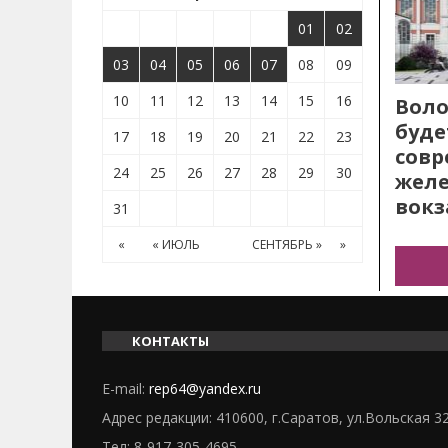
01
02
03
04
05
06
07
08
09
10
11
12
13
14
15
16
Воло
буде
17
18
19
20
21
22
23
сов
24
25
26
27
28
29
30
жел
вокз
31
«
« ИЮЛЬ
СЕНТЯБРЬ »
»
КОНТАКТЫ
E-mail:
rep64@yandex.ru
Адрес редакции: 410600, г.Саратов, ул.Вольская 3
Тел:
8-917-305-4695