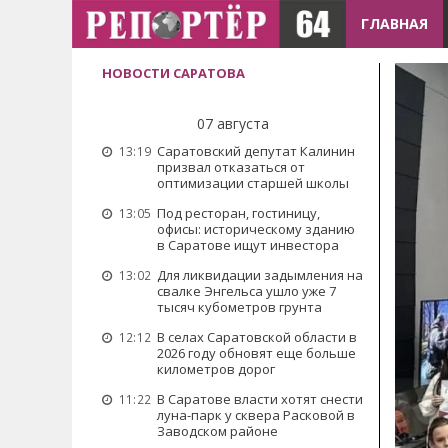
ГЛАВНАЯ
НОВОСТИ САРАТОВА
07 августа
Саратовский депутат Калинин
13:19
призвал отказаться от
оптимизации старшей школы
Под ресторан, гостиницу,
13:05
офисы: историческому зданию
в Саратове ищут инвестора
Для ликвидации задымления на
13:02
свалке Энгельса ушло уже 7
тысяч кубометров грунта
В селах Саратовской области в
12:12
2026 году обновят еще больше
километров дорог
В Саратове власти хотят снести
11:22
луна-парк у сквера Расковой в
Заводском районе