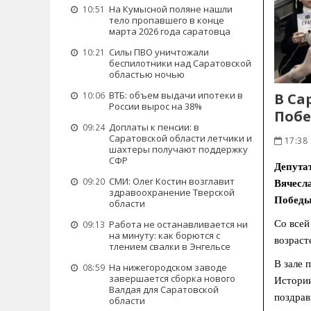
На Кумысной поляне нашли
10:51
тело пропавшего в конце
марта 2026 года саратовца
Силы ПВО уничтожали
10:21
беспилотники над Саратовской
областью ночью
ВТБ: объем выдачи ипотеки в
В Са
10:06
России вырос на 38%
Поб
Доплаты к пенсии: в
09:24
Саратовской области летчики и
17:38 
шахтеры получают поддержку
СФР
Депута
СМИ: Олег Костин возглавит
09:20
Вячесл
здравоохранение Тверской
Победы
области
Со всей
Работа не останавливается ни
09:13
на минуту: как борются с
возраст
тлением свалки в Энгельсе
В зале 
На нижегородском заводе
08:59
завершается сборка нового
Истории
Валдая для Саратовской
поздрав
области