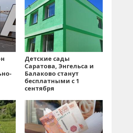
он
Детские сады
Саратова, Энгельса и
ьно-
Балаково станут
бесплатными с 1
сентября