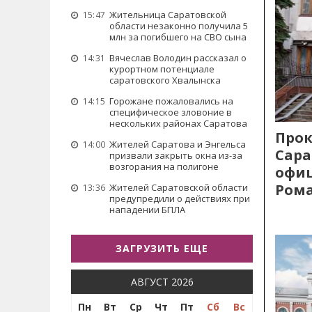
Жительница Саратовской
15:47
области незаконно получила 5
млн за погибшего на СВО сына
Вячеслав Володин рассказал о
14:31
курортном потенциале
саратовского Хвалынска
Горожане пожаловались на
14:15
специфическое зловоние в
нескольких районах Саратова
Прок
Жителей Саратова и Энгельса
14:00
Сара
призвали закрыть окна из-за
возгорания на полигоне
офиц
Рома
Жителей Саратовской области
13:36
предупредили о действиях при
нападении БПЛА
ЗАГРУЗИТЬ ЕЩЕ
АВГУСТ 2026
Пн
Вт
Ср
Чт
Пт
Сб
Вс