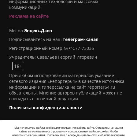
информационных технологий и массовых
коммуникаций.
Реклама на сайте
Мы на
Яндекс.Дзен
Подписывайтесь на наш
телеграм-канал
Регистрационный номер № ФС77-73036
Учредитель: Савельев Георгий Игоревич
18+
При любом использовании материалов указание
сетевого издания «Репортер64» в качестве источника
информации и гиперссылка на сайт reporter64.ru
обязательны. Мнение авторов публикаций может не
совпадать с позицией редакции.
Политика конфиденциальности
Мы используем файлы cookies для улучшения работы сайта. Оставаясь на нашем
сайте, вы соглашаетесь с условиями использования файлов cookies. Чтобы
© 2016
СИ «Репортер64»
. Все права защищены -
ознакомиться с нашими Положениями о конфиденциальности и об использовании