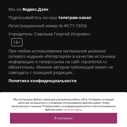
Мы на
Яндекс.Дзен
Подписывайтесь на наш
телеграм-канал
Регистрационный номер № ФС77-73036
Учредитель: Савельев Георгий Игоревич
18+
При любом использовании материалов указание
сетевого издания «Репортер64» в качестве источника
информации и гиперссылка на сайт reporter64.ru
обязательны. Мнение авторов публикаций может не
совпадать с позицией редакции.
Политика конфиденциальности
Мы используем файлы cookies для улучшения работы сайта. Оставаясь на нашем
сайте, вы соглашаетесь с условиями использования файлов cookies. Чтобы
© 2016
СИ «Репортер64»
. Все права защищены -
ознакомиться с нашими Положениями о конфиденциальности и об использовании
Разработка
Alatis Studio
файлов cookie,
нажмите здесь
.
Я согласен