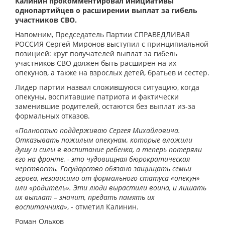
Калинин прокомментировал инициативы
однопартийцев о расширении выплат за гибель
участников СВО.
Напомним, Председатель Партии СПРАВЕДЛИВАЯ
РОССИЯ Сергей Миронов выступил с принципиальной
позицией: круг получателей выплат за гибель
участников СВО должен быть расширен на их
опекунов, а также на взрослых детей, братьев и сестер.
Лидер партии назвал сложившуюся ситуацию, когда
опекуны, воспитавшие патриота и фактически
заменившие родителей, остаются без выплат из-за
формальных отказов.
«Полностью поддерживаю Сергея Михайловича.
Отказывать пожилым опекунам, которые вложили
душу и силы в воспитание ребенка, а теперь потеряли
его на фронте, - это чудовищная бюрократическая
черствость. Государство обязано защищать семьи
героев, независимо от формального статуса «опекун»
или «родитель». Эти люди вырастили воина, и лишать
их выплат – значит, предать память их
воспитанника»
, - отметил Калинин.
Роман Ольхов