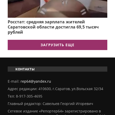
Росстат: средняя зарплата жителей
Саратовской области достигла 69,5 тысяч
рублей
ЗАГРУЗИТЬ ЕЩЕ
КОНТАКТЫ
E-mail:
rep64@yandex.ru
Адрес редакции: 410600, г.Саратов, ул.Вольская 32/34
Тел:
8-917-305-4695
Главный редактор: Савельев Георгий Игоревич
Сетевое издание «Репортер64» зарегистрировано в