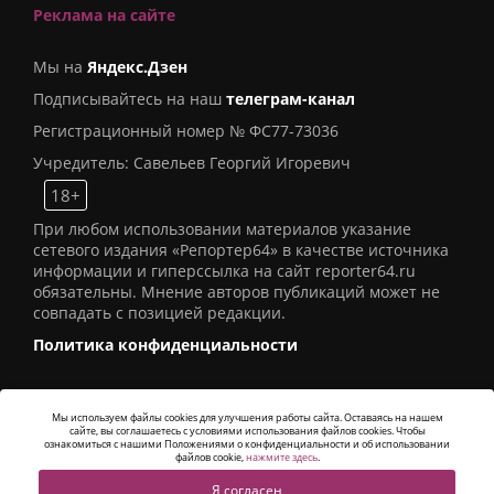
Реклама на сайте
Мы на
Яндекс.Дзен
Подписывайтесь на наш
телеграм-канал
Регистрационный номер № ФС77-73036
Учредитель: Савельев Георгий Игоревич
18+
При любом использовании материалов указание
сетевого издания «Репортер64» в качестве источника
информации и гиперссылка на сайт reporter64.ru
обязательны. Мнение авторов публикаций может не
совпадать с позицией редакции.
Политика конфиденциальности
Мы используем файлы cookies для улучшения работы сайта. Оставаясь на нашем
сайте, вы соглашаетесь с условиями использования файлов cookies. Чтобы
© 2016
СИ «Репортер64»
. Все права защищены -
ознакомиться с нашими Положениями о конфиденциальности и об использовании
Разработка
Alatis Studio
файлов cookie,
нажмите здесь
.
Я согласен