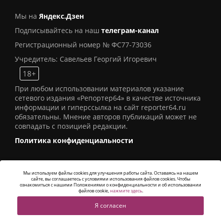
Мы на
Яндекс.Дзен
Подписывайтесь на наш
телеграм-канал
Регистрационный номер № ФС77-73036
Учредитель: Савельев Георгий Игоревич
18+
При любом использовании материалов указание
сетевого издания «Репортер64» в качестве источника
информации и гиперссылка на сайт reporter64.ru
обязательны. Мнение авторов публикаций может не
совпадать с позицией редакции.
Политика конфиденциальности
Мы используем файлы cookies для улучшения работы сайта. Оставаясь на нашем
сайте, вы соглашаетесь с условиями использования файлов cookies. Чтобы
© 2016
СИ «Репортер64»
. Все права защищены -
ознакомиться с нашими Положениями о конфиденциальности и об использовании
Разработка
Alatis Studio
файлов cookie,
нажмите здесь
.
Я согласен