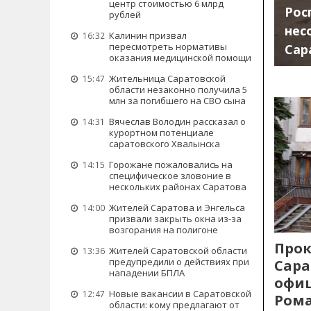
центр стоимостью 6 млрд
Рос
рублей
нес
Калинин призвал
16:32
пересмотреть нормативы
Сар
оказания медицинской помощи
Жительница Саратовской
15:47
области незаконно получила 5
млн за погибшего на СВО сына
Вячеслав Володин рассказал о
14:31
курортном потенциале
саратовского Хвалынска
Горожане пожаловались на
14:15
специфическое зловоние в
нескольких районах Саратова
Жителей Саратова и Энгельса
14:00
призвали закрыть окна из-за
возгорания на полигоне
Прок
Жителей Саратовской области
13:36
предупредили о действиях при
Сара
нападении БПЛА
офиц
Новые вакансии в Саратовской
12:47
Рома
области: кому предлагают от