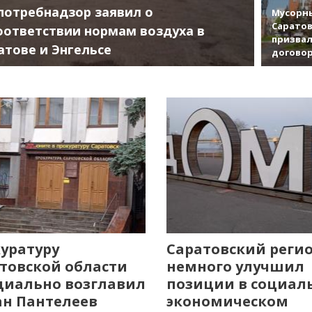
потребнадзор заявил о
Мусорны
Саратов
оответствии нормам воздуха в
призвал
атове и Энгельсе
договор
уратуру
Саратовский реги
товской области
немного улучшил
иально возглавил
позиции в социал
н Пантелеев
экономическом