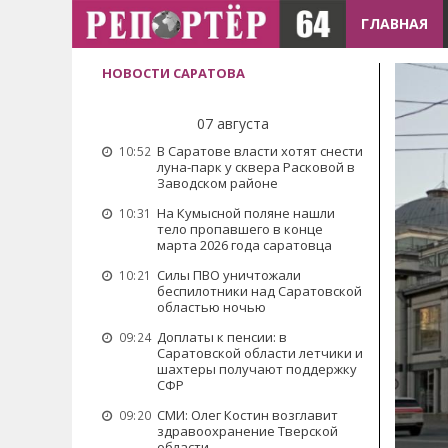
ГЛАВНАЯ
НОВОСТИ САРАТОВА
07 августа
В Саратове власти хотят снести
10:52
луна-парк у сквера Расковой в
Заводском районе
На Кумысной поляне нашли
10:31
тело пропавшего в конце
марта 2026 года саратовца
Силы ПВО уничтожали
10:21
беспилотники над Саратовской
областью ночью
Доплаты к пенсии: в
09:24
Саратовской области летчики и
шахтеры получают поддержку
СФР
СМИ: Олег Костин возглавит
09:20
здравоохранение Тверской
области