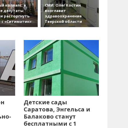
й коллапс: в
СМИ: Олег Костин
е депутаты
возглавит
и расторгнуть
здравоохранение
 с «Ситиматик»
Тверской области
он
Детские сады
Саратова, Энгельса и
ьно-
Балаково станут
бесплатными с 1