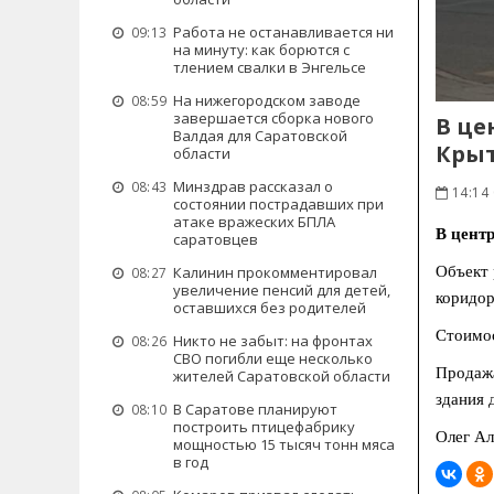
Работа не останавливается ни
09:13
на минуту: как борются с
тлением свалки в Энгельсе
На нижегородском заводе
08:59
завершается сборка нового
В це
Валдая для Саратовской
Крыт
области
Минздрав рассказал о
08:43
14:14
состоянии пострадавших при
атаке вражеских БПЛА
В цент
саратовцев
Объект 
Калинин прокомментировал
08:27
увеличение пенсий для детей,
коридор
оставшихся без родителей
Стоимос
Никто не забыт: на фронтах
08:26
СВО погибли еще несколько
Продажа
жителей Саратовской области
здания 
В Саратове планируют
08:10
построить птицефабрику
Олег Ал
мощностью 15 тысяч тонн мяса
в год