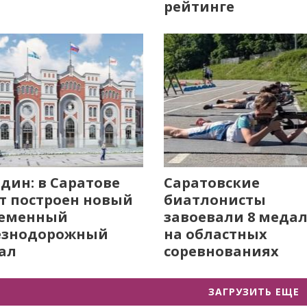
рейтинге
дин: в Саратове
Саратовские
т построен новый
биатлонисты
ременный
завоевали 8 меда
езнодорожный
на областных
ал
соревнованиях
ЗАГРУЗИТЬ ЕЩЕ