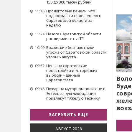
150 до 300 тысяч рублей
Продуктовые качели: что
11:48
подорожало и подешевело в
Саратовской области за
неделю
На юге Саратовской области
11:24
расширили сеть LTE
Вражеские беспилотники
10:09
угрожают Саратовской области
утром 6 августа
Цены на саратовские
09:57
новостройки и «вторички»
выросли - данные
Воло
Саратовстата
буде
Пожар на мусорном полигоне в
09:48
сов
Энгельсе: для ликвидации
привлекут тяжелую технику
жел
вокз
ЗАГРУЗИТЬ ЕЩЕ
АВГУСТ 2026