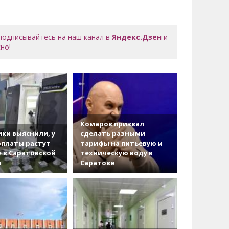
 подписывайтесь на наш канал в
Яндекс.Дзен
и
но!
Комаров призвал
ки выяснили, у
сделать разными
рплаты растут
тарифы на питьевую и
 в Саратовской
техническую воду в
и
Саратове