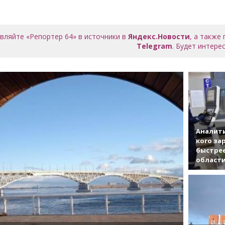
вляйте «Репортер 64» в источники в
Яндекс.Новости
, а также
Telegram
. Будет интерес
Аналити
кого за
быстрее
област