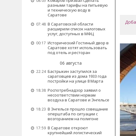
Комаров призвал сделать
08:05
разными тарифы на питьевую
и техническую воду в
Саратове
Доба
В Саратовской области
07:48
расширили список налоговых
услуг, доступных в МФЦ
Исторический Гостиный двор в
00:17
Саратове хотят использовать
под отель и ресторан
06 августа
Бастрыкин заступился за
22:24
саратовцев из дома 1933 года
постройки на улице 8 Марта
Роспотребнадзор заявил о
18:38
несоответствии нормам
воздуха в Саратове и Энгельсе
В Энгельсе прошло совещание
18:23
оперштаба по ситуации с
возгоранием на полигоне
В Саратове откроют
17:59
крупнейший логистический