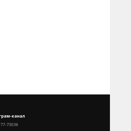
грам-канал
77-73036