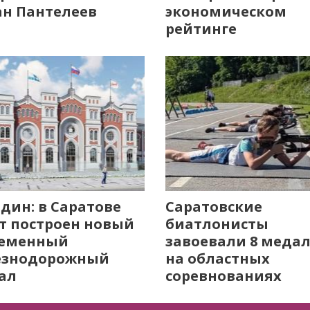
н Пантелеев
экономическом
рейтинге
дин: в Саратове
Саратовские
т построен новый
биатлонисты
ременный
завоевали 8 меда
езнодорожный
на областных
ал
соревнованиях