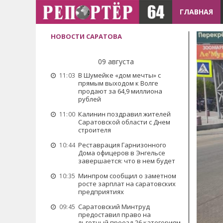
ГЛАВНАЯ
НОВОСТИ САРАТОВА
09 августа
В Шумейке «дом мечты» с
11:03
прямым выходом к Волге
продают за 64,9 миллиона
рублей
Калинин поздравил жителей
11:00
Саратовской области с Днем
строителя
Реставрация Гарнизонного
10:44
Дома офицеров в Энгельсе
завершается: что в нем будет
Минпром сообщил о заметном
10:35
росте зарплат на саратовских
предприятиях
Саратовский Минтруд
09:45
предоставил право на
льготный проезд 26 категориям