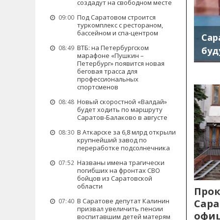
создадут на свободном месте
Под Саратовом строится
09:00
туркомплекс с рестораном,
бассейном и спа-центром
Сар
ВТБ: на Петербургском
08:49
буд
марафоне «Пушкин –
Петербург» появится новая
беговая трасса для
профессиональных
спортсменов
Новый скоростной «Валдай»
08:48
будет ходить по маршруту
Саратов-Балаково в августе
В Аткарске за 6,8 млрд открыли
08:30
крупнейший завод по
переработке подсолнечника
Названы имена трагически
07:52
погибших на фронтах СВО
бойцов из Саратовской
области
Прок
В Саратове депутат Калинин
Сара
07:40
призвал увеличить пенсии
офиц
воспитавшим детей матерям