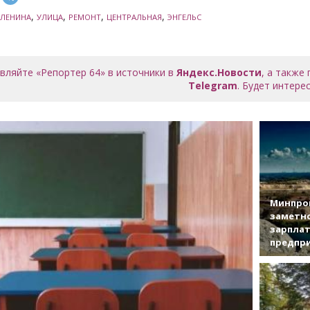
,
,
,
,
ЛЕНИНА
УЛИЦА
РЕМОНТ
ЦЕНТРАЛЬНАЯ
ЭНГЕЛЬС
вляйте «Репортер 64» в источники в
Яндекс.Новости
, а также
Telegram
. Будет интерес
Минпро
заметн
зарплат
предпр