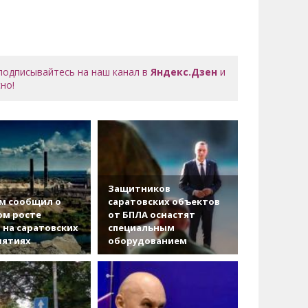
 подписывайтесь на наш канал в
Яндекс.Дзен
и
но!
Защитников
м сообщил о
саратовских объектов
ом росте
от БПЛА оснастят
 на саратовских
специальным
иятиях
оборудованием