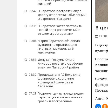
жителей
В Саратове построят новую
09:42
дорогу от поселка Юбилейный
в аэропорт «Гагарин»
В Саратове хотят построить
09:35
В це
новый парк развлечений с
отелем и ресторанами
11:30 
Мэрия Саратова объявила
09:04
аукцион на организацию
В цент
платных парковок за 6
проинф
миллионов
Сообщае
Депутат Госдумы Ольга
08:53
Алимова посетила с рабочим
Калинин
визитом Питерский район
частног
Председателя ГД Володина
08:32
шокировало состояние
Силами 
колледжа Яблочкова в
фрезеро
Саратове
Протяже
Гидрометцентр предупредил
07:21
саратовцев о жаре и ливне с
Антон К
грозой в воскресенье