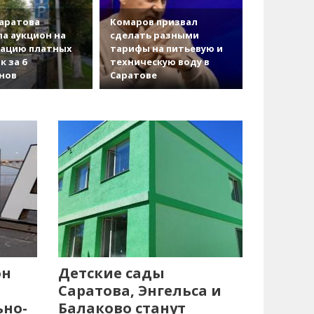
аратова
Комаров призвал
а аукцион на
сделать разными
зацию платных
тарифы на питьевую и
к за 6
техническую воду в
нов
Саратове
он
Детские сады
Саратова, Энгельса и
ьно-
Балаково станут