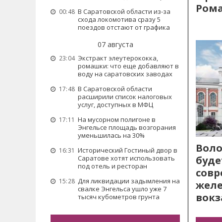
Рома
В Саратовской области из-за
00:48
схода локомотива сразу 5
поездов отстают от графика
07 августа
Экстракт элеутерококка,
23:04
ромашки: что еще добавляют в
воду на саратовских заводах
В Саратовской области
17:48
расширили список налоговых
услуг, доступных в МФЦ
На мусорном полигоне в
17:11
Энгельсе площадь возгорания
уменьшилась на 30%
Воло
Исторический Гостиный двор в
16:31
буде
Саратове хотят использовать
под отель и ресторан
сов
Для ликвидации задымления на
15:28
жел
свалке Энгельса ушло уже 7
вокз
тысяч кубометров грунта