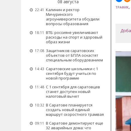
08 августа
,
ТРАФИК
Калинин и ректор
22:41
Мичуринского
агроуниверситета обсудили
вопросы образования
Доба
ВТБ: россияне увеличивают
18:11
расходы на спорт и здоровый
образ жизни
Защитников саратовских
17:08
объектов от БПЛА оснастят
специальным оборудованием
Саратовские школьники с 1
14:43
сентября будут учиться по
новой программе
С 1 сентября для саратовцев
11:48
станет доступен новый
налоговый вычет
В Саратове планируется
10:32
создать новый единый
маршрут скоростного трамвая
В Саратове демонтируют еще
09:11
32 аварийных дома: что