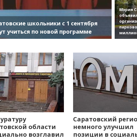
Мэрия С
объявил
органи
атовские школьники с 1 сентября
парково
ут учиться по новой программе
миллио
уратуру
Саратовский реги
товской области
немного улучшил
иально возглавил
позиции в социал