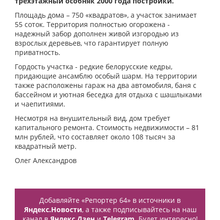
трехэтажный особняк 2000 года постройки.
Площадь дома – 750 «квадратов», а участок занимает
55 соток. Территория полностью огорожена -
надежный забор дополнен живой изгородью из
взрослых деревьев, что гарантирует полную
приватность.
Гордость участка - редкие белорусские кедры,
придающие ансамблю особый шарм. На территории
также расположены гараж на два автомобиля, баня с
бассейном и уютная беседка для отдыха с шашлыками
и чаепитиями.
Несмотря на внушительный вид, дом требует
капитального ремонта. Стоимость недвижимости – 81
млн рублей, что составляет около 108 тысяч за
квадратный метр.
Олег Александров
Добавляйте «Репортер 64» в источники в
Яндекс.Новости
, а также подписывайтесь на наш
канал в
Яндекс.Дзен
и
Telegram
. Будет интересно!