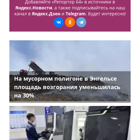
Добавляйте «Репортер 64» в источники в
Яндекс.Новости
, а также подписывайтесь на наш
канал в
Яндекс.Дзен
и
Telegram
. Будет интересно!
На мусорном полигоне в Энгельсе
площадь возгорания уменьшилась
на 30%