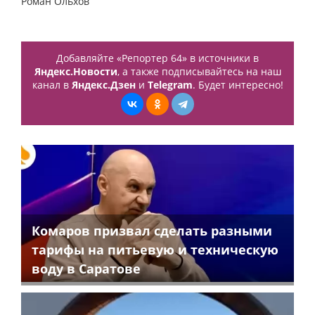
Роман Ольхов
Добавляйте «Репортер 64» в источники в
Яндекс.Новости
, а также подписывайтесь на наш
канал в
Яндекс.Дзен
и
Telegram
. Будет интересно!
Комаров призвал сделать разными
тарифы на питьевую и техническую
воду в Саратове